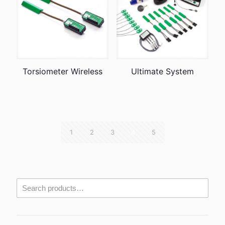
Torsiometer Wireless
Ultimate System
1
2
3
4
5