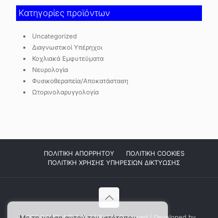
Κατηγορίες προϊόντων
Uncategorized
Διαγνωστικοί Υπέρηχοι
Κοχλιακά Εμφυτεύματα
Νευρολογία
Φυσικοθεραπεία/Αποκατάσταση
Ωτορινολαρυγγολογία
ΠΟΛΙΤΙΚΗ ΑΠΟΡΡΗΤΟΥ
ΠΟΛΙΤΙΚΗ COOKIES
ΠΟΛΙΤΙΚΗ ΧΡΗΣΗΣ ΥΠΗΡΕΣΙΩΝ ΔΙΚΤΥΩΣΗΣ
2026 DAMPLAID Α.Ε. All Rights Reserved | Developed by