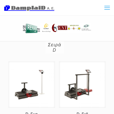
Σειρά
D