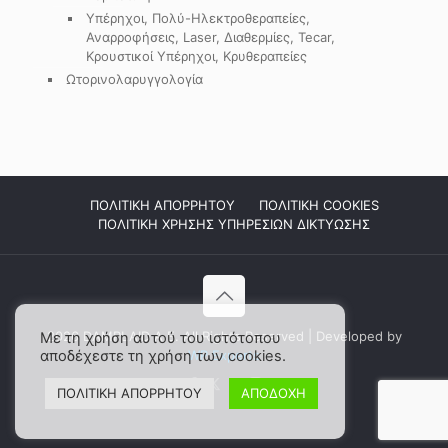
Υπέρηχοι, Πολύ-Ηλεκτροθεραπείες,
Αναρροφήσεις, Laser, Διαθερμίες, Tecar,
Κρουστικοί Υπέρηχοι, Κρυθεραπείες
Ωτορινολαρυγγολογία
ΠΟΛΙΤΙΚΗ ΑΠΟΡΡΗΤΟΥ
ΠΟΛΙΤΙΚΗ COOKIES
ΠΟΛΙΤΙΚΗ ΧΡΗΣΗΣ ΥΠΗΡΕΣΙΩΝ ΔΙΚΤΥΩΣΗΣ
2026 DAMPLAID Α.Ε. All Rights Reserved | Developed by
Με τη χρήση αυτού του ιστότοπου
αποδέχεστε τη χρήση των cookies.
WP Experts
ΠΟΛΙΤΙΚΗ ΑΠΟΡΡΗΤΟΥ
ΑΠΟΔΟΧΗ