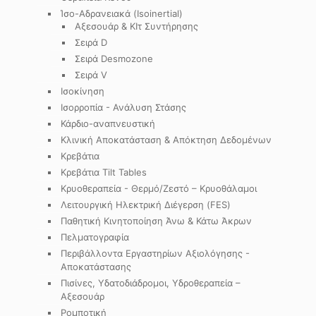
Ίσο-Αδρανειακά (Isoinertial)
Αξεσουάρ & ΚΙτ Συντήρησης
Σειρά D
Σειρά Desmozone
Σειρά V
Ισοκίνηση
Ισορροπία - Ανάλυση Στάσης
Κάρδιο-αναπνευστική
Κλινική Αποκατάσταση & Απόκτηση Δεδομένων
Κρεβάτια
Κρεβάτια Tilt Tables
Κρυοθεραπεία - Θερμό/Ζεστό – Κρυοθάλαμοι
Λειτουργική Ηλεκτρική Διέγερση (FES)
Παθητική Κινητοποίηση Άνω & Κάτω Άκρων
Πελματογραφία
Περιβάλλοντα Εργαστηρίων Αξιολόγησης -
Αποκατάστασης
Πισίνες, Υδατοδιάδρομοι, Υδροθεραπεία –
Αξεσουάρ
Ρομποτική