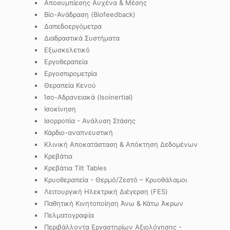
Αποσυμπίεσης Αυχένα & Μέσης
Βίο-Ανάδραση (Biofeedback)
Δαπεδοεργόμετρα
Διαδραστικά Συστήματα
Εξωσκελετικό
Εργοθεραπεία
Εργοσπιρομετρία
Θεραπεία Κενού
Ίσο-Αδρανειακά (Isoinertial)
Ισοκίνηση
Ισορροπία - Ανάλυση Στάσης
Κάρδιο-αναπνευστική
Κλινική Αποκατάσταση & Απόκτηση Δεδομένων
Κρεβάτια
Κρεβάτια Tilt Tables
Κρυοθεραπεία - Θερμό/Ζεστό – Κρυοθάλαμοι
Λειτουργική Ηλεκτρική Διέγερση (FES)
Παθητική Κινητοποίηση Άνω & Κάτω Άκρων
Πελματογραφία
Περιβάλλοντα Εργαστηρίων Αξιολόγησης -