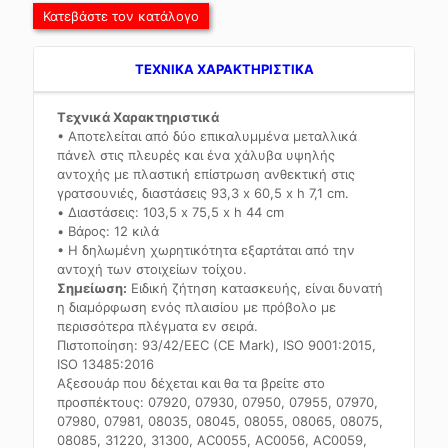
Κατεβάστε τον κατάλογο
TEXNIKA ΧΑΡΑΚΤΗΡΙΣΤΙΚΑ
Τεχνικά Χαρακτηριστικά
• Αποτελείται από δύο επικαλυμμένα μεταλλικά
πάνελ στις πλευρές και ένα χάλυβα υψηλής
αντοχής με πλαστική επίστρωση ανθεκτική στις
γρατσουνιές, διαστάσεις 93,3 x 60,5 x h 7,1 cm.
• Διαστάσεις: 103,5 x 75,5 x h 44 cm
• Βάρος: 12 κιλά
• Η δηλωμένη χωρητικότητα εξαρτάται από την
αντοχή των στοιχείων τοίχου.
Σημείωση:
Ειδική ζήτηση κατασκευής, είναι δυνατή
η διαμόρφωση ενός πλαισίου με πρόβολο με
περισσότερα πλέγματα εν σειρά.
Πιστοποίηση: 93/42/EEC (CE Mark), ISO 9001:2015,
ISO 13485:2016
Αξεσουάρ που δέχεται και θα τα βρείτε στο
προσπέκτους: 07920, 07930, 07950, 07955, 07970,
07980, 07981, 08035, 08045, 08055, 08065, 08075,
08085, 31220, 31300, AC0055, AC0056, AC0059,