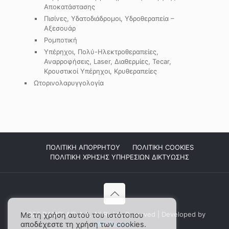
Αποκατάστασης
Πισίνες, Υδατοδιάδρομοι, Υδροθεραπεία –
Αξεσουάρ
Ρομποτική
Υπέρηχοι, Πολύ-Ηλεκτροθεραπείες,
Αναρροφήσεις, Laser, Διαθερμίες, Tecar,
Κρουστικοί Υπέρηχοι, Κρυθεραπείες
Ωτορινολαρυγγολογία
ΠΟΛΙΤΙΚΗ ΑΠΟΡΡΗΤΟΥ
ΠΟΛΙΤΙΚΗ COOKIES
ΠΟΛΙΤΙΚΗ ΧΡΗΣΗΣ ΥΠΗΡΕΣΙΩΝ ΔΙΚΤΥΩΣΗΣ
2026 DAMPLAID Α.Ε. All Rights Reserved | Developed by
Με τη χρήση αυτού του ιστότοπου
αποδέχεστε τη χρήση των cookies.
WP Experts