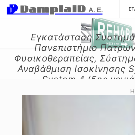
ΕΤ
Εγκατάσταση Συστημά
Πανεπιστήμιο Πατρώ
Φυσικοθεραπείας, Σύστημ
Αναβάθμιση Ισοκίνησης S
System 4 (5ης γενιά
Εργοσπιρομετρικό σύσ
Η