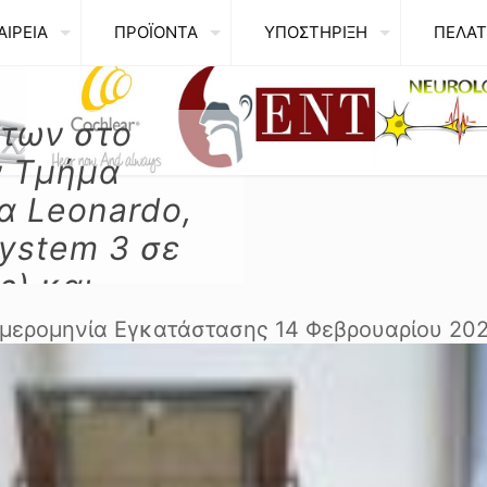
ΑΙΡΕΙΑ
ΠΡΟΪΟΝΤΑ
ΥΠΟΣΤΗΡΙΞΗ
ΠΕΛΑΤ
των στο
ν Τμήμα
α Leonardo,
ystem 3 σε
ς) και
τημα PNOE
μερομηνία Εγκατάστασης 14 Φεβρουαρίου 20