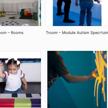
oom – Rooms
Troom – Module Autism Specrtu