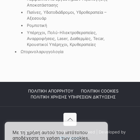
Αποκατάστασης
Πισίνες, Υδατοδιάδρομοι, Υδροθεραπεία –
Αξεσουάρ
Ρομποτική
Υπέρηχοι, Πολύ-Ηλεκτροθεραπείες,
Αναρροφήσεις, Laser, Διαθερμίες, Tecar,
Κρουστικοί Υπέρηχοι, Κρυθεραπείες
Ωτορινολαρυγγολογία
ΠΟΛΙΤΙΚΗ ΑΠΟΡΡΗΤΟΥ
ΠΟΛΙΤΙΚΗ COOKIES
ΠΟΛΙΤΙΚΗ ΧΡΗΣΗΣ ΥΠΗΡΕΣΙΩΝ ΔΙΚΤΥΩΣΗΣ
2026 DAMPLAID Α.Ε. All Rights Reserved | Developed by
Με τη χρήση αυτού του ιστότοπου
αποδέχεστε τη χρήση των cookies.
WP Experts