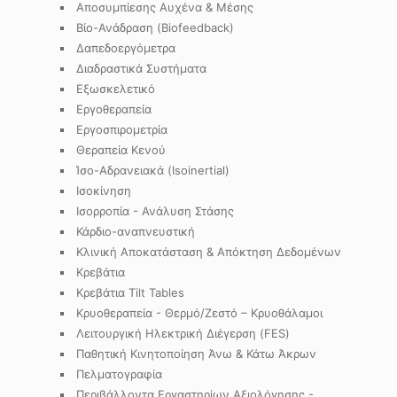
Αποσυμπίεσης Αυχένα & Μέσης
Βίο-Ανάδραση (Biofeedback)
Δαπεδοεργόμετρα
Διαδραστικά Συστήματα
Εξωσκελετικό
Εργοθεραπεία
Εργοσπιρομετρία
Θεραπεία Κενού
Ίσο-Αδρανειακά (Isoinertial)
Ισοκίνηση
Ισορροπία - Ανάλυση Στάσης
Κάρδιο-αναπνευστική
Κλινική Αποκατάσταση & Απόκτηση Δεδομένων
Κρεβάτια
Κρεβάτια Tilt Tables
Κρυοθεραπεία - Θερμό/Ζεστό – Κρυοθάλαμοι
Λειτουργική Ηλεκτρική Διέγερση (FES)
Παθητική Κινητοποίηση Άνω & Κάτω Άκρων
Πελματογραφία
Περιβάλλοντα Εργαστηρίων Αξιολόγησης -