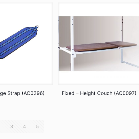
rge Strap (AC0296)
Fixed – Height Couch (AC0097)
2
3
4
5