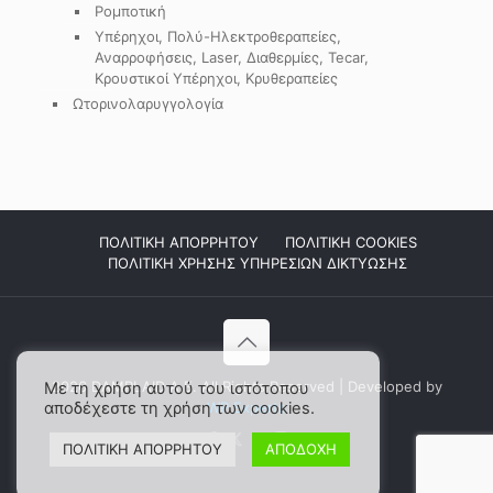
Ρομποτική
Υπέρηχοι, Πολύ-Ηλεκτροθεραπείες,
Αναρροφήσεις, Laser, Διαθερμίες, Tecar,
Κρουστικοί Υπέρηχοι, Κρυθεραπείες
Ωτορινολαρυγγολογία
ΠΟΛΙΤΙΚΗ ΑΠΟΡΡΗΤΟΥ
ΠΟΛΙΤΙΚΗ COOKIES
ΠΟΛΙΤΙΚΗ ΧΡΗΣΗΣ ΥΠΗΡΕΣΙΩΝ ΔΙΚΤΥΩΣΗΣ
2026 DAMPLAID Α.Ε. All Rights Reserved | Developed by
Με τη χρήση αυτού του ιστότοπου
αποδέχεστε τη χρήση των cookies.
WP Experts
ΠΟΛΙΤΙΚΗ ΑΠΟΡΡΗΤΟΥ
ΑΠΟΔΟΧΗ