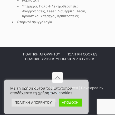
Ρομποτική
Υπέρηχοι, Πολύ-Ηλεκτροθεραπείες,
Αναρροφήσεις, Laser, Διαθερμίες, Tecar,
Κρουστικοί Υπέρηχοι, Κρυθεραπείες
Ωτορινολαρυγγολογία
ΠΟΛΙΤΙΚΗ ΑΠΟΡΡΗΤΟΥ
ΠΟΛΙΤΙΚΗ COOKIES
ΠΟΛΙΤΙΚΗ ΧΡΗΣΗΣ ΥΠΗΡΕΣΙΩΝ ΔΙΚΤΥΩΣΗΣ
2026 DAMPLAID Α.Ε. All Rights Reserved | Developed by
Με τη χρήση αυτού του ιστότοπου
αποδέχεστε τη χρήση των cookies.
WP Experts
ΠΟΛΙΤΙΚΗ ΑΠΟΡΡΗΤΟΥ
ΑΠΟΔΟΧΗ