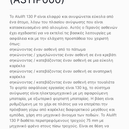
Το Alulift 130 P είναι ελαφρύ και ανυψώνεται εύκολα από
ένα άτομο, λόγω του πλαισίου ανύψωσης που είναι
κατασκευασμένο από αλουμίνιο. Αυτός ο Γερανός ασθενών
έχει σχεδιαστεί για να εκτελεί τις βασικές λειτουργίες με
ασφάλεια και με την ελάχιστη προσπάθεια του χειριστή
όπως:
σηκώνοντας έναν ασθενή από το πάτωμα
σηκώνοντας / χαμηλώνοντας έναν ασθενή σε ένα κρεβάτι
σηκώνοντας / κατεβάζοντας έναν ασθενή σε μια εύκολη
καρέκλα
σηκώνοντας / κατεβάζοντας έναν ασθενή σε αναπηρική
καρέκλα
σηκώνοντας / κατεβάζοντας έναν ασθενή στην τουαλέτα
Το φορτίο ασφάλειας εργασίας είναι 130 kg, το σύστημα
ανύψωσης είναι ηλεκτρομηχανικό με μη αφαιρούμενη
μπαταρία, με εξωτερικό φορτιστή μπαταρίας. Η βάση είναι
ρυθμιζόμενη με το χέρι σε πλάτος για να επιτρέπει την
πρόσβαση γύρω από καρέκλες διαφορετικού μεγέθους και
εμπόδια, χάρη στο μηχανικό άνοιγμα των ποδιών. Το Alulift
130 P διαθέτει περιστρεφόμενους τροχούς 75 mm με
μηχανικό φρένο στους πίσω τροχούς. Είναι σε θέση να