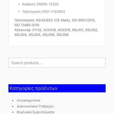
Κωδικός GMDN: 12330
Ταξινόμηση CND: Y123603
Πιστοποίηση: 93/42/EEC (CE Mark), ISO 9001:2015,
ISO 13485:2016
Αξεσουάρ: 01132, AC0318, AC0319, XSL001, XSL002,
XSL004, XSL005, XSL006, XSL009
Κατηγορίες προϊόντων
Uncategorized
Διαγνωστικοί Υπέρηχοι
Κοχλιακά Εμφυτεύματα