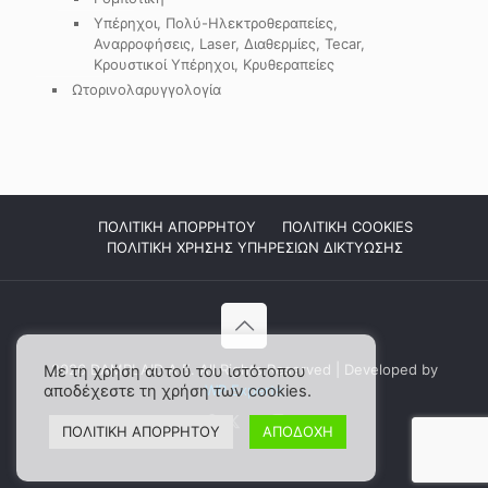
Υπέρηχοι, Πολύ-Ηλεκτροθεραπείες,
Αναρροφήσεις, Laser, Διαθερμίες, Tecar,
Κρουστικοί Υπέρηχοι, Κρυθεραπείες
Ωτορινολαρυγγολογία
ΠΟΛΙΤΙΚΗ ΑΠΟΡΡΗΤΟΥ
ΠΟΛΙΤΙΚΗ COOKIES
ΠΟΛΙΤΙΚΗ ΧΡΗΣΗΣ ΥΠΗΡΕΣΙΩΝ ΔΙΚΤΥΩΣΗΣ
2026 DAMPLAID Α.Ε. All Rights Reserved | Developed by
Με τη χρήση αυτού του ιστότοπου
αποδέχεστε τη χρήση των cookies.
WP Experts
ΠΟΛΙΤΙΚΗ ΑΠΟΡΡΗΤΟΥ
ΑΠΟΔΟΧΗ