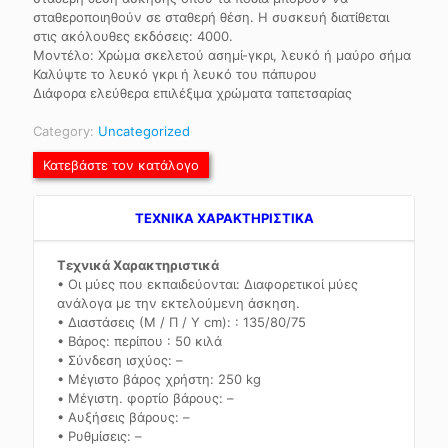
σταθεροποιηθούν σε σταθερή θέση. Η συσκευή διατίθεται
στις ακόλουθες εκδόσεις: 4000.
Μοντέλο: Χρώμα σκελετού ασημί-γκρι, λευκό ή μαύρο σήμα
Καλύψτε το λευκό γκρι ή λευκό του πάπυρου
Διάφορα ελεύθερα επιλέξιμα χρώματα ταπετσαρίας
Category:
Uncategorized
Κατεβάστε τον κατάλογο
TEXNIKA ΧΑΡΑΚΤΗΡΙΣΤΙΚΑ
Τεχνικά Χαρακτηριστικά
• Οι μύες που εκπαιδεύονται: Διαφορετικοί μύες
ανάλογα με την εκτελούμενη άσκηση.
• Διαστάσεις (Μ / Π / Υ cm): : 135/80/75
• Βάρος: περίπου : 50 κιλά
• Σύνδεση ισχύος: –
• Μέγιστο βάρος χρήστη: 250 kg
• Μέγιστη. φορτίο βάρους: –
• Αυξήσεις βάρους: –
• Ρυθμίσεις: –