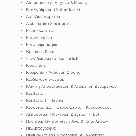
Αποσυμπίεσης Αυχένα & Μέσης
Βίο-Ανάδραση (Biofeedback)
Δαπεδοεργόμετρα
Διαδραστικά Συστήματα
Εξωσκελετικό
Εργοθεραπεία
Εργοσπιρομετρία
Θεραπεία Κενού
Ίσο-Αδρανειακά (Isoinertial)
Ισοκίνηση
Ισορροπία - Ανάλυση Στάσης
Κάρδιο-αναπνευστική
Κλινική Αποκατάσταση & Απόκτηση Δεδομένων
Κρεβάτια
Κρεβάτια Tilt Tables
Κρυοθεραπεία - Θερμό/Ζεστό – Κρυοθάλαμοι
Λειτουργική Ηλεκτρική Διέγερση (FES)
Παθητική Κινητοποίηση Άνω & Κάτω Άκρων
Πελματογραφία
Περιβάλλοντα Εργαστηρίων Αξιολόγησης -