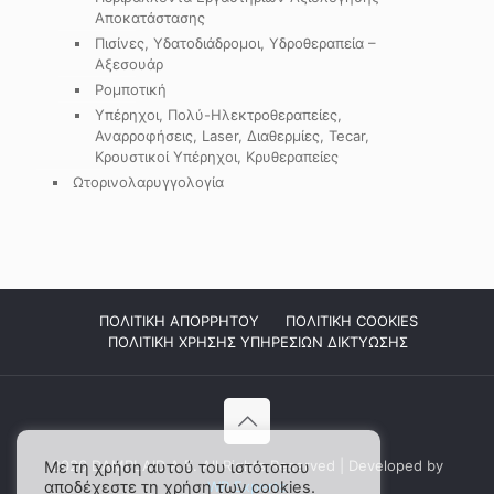
Αποκατάστασης
Πισίνες, Υδατοδιάδρομοι, Υδροθεραπεία –
Αξεσουάρ
Ρομποτική
Υπέρηχοι, Πολύ-Ηλεκτροθεραπείες,
Αναρροφήσεις, Laser, Διαθερμίες, Tecar,
Κρουστικοί Υπέρηχοι, Κρυθεραπείες
Ωτορινολαρυγγολογία
ΠΟΛΙΤΙΚΗ ΑΠΟΡΡΗΤΟΥ
ΠΟΛΙΤΙΚΗ COOKIES
ΠΟΛΙΤΙΚΗ ΧΡΗΣΗΣ ΥΠΗΡΕΣΙΩΝ ΔΙΚΤΥΩΣΗΣ
2026 DAMPLAID Α.Ε. All Rights Reserved | Developed by
Με τη χρήση αυτού του ιστότοπου
αποδέχεστε τη χρήση των cookies.
WP Experts