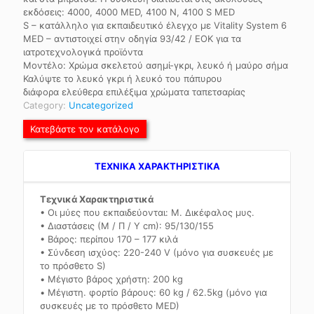
εκδόσεις: 4000, 4000 MED, 4100 Ν, 4100 S MED
S – κατάλληλο για εκπαιδευτικό έλεγχο με Vitality System 6
MED – αντιστοιχεί στην οδηγία 93/42 / ΕΟΚ για τα
ιατροτεχνολογικά προϊόντα
Μοντέλο: Χρώμα σκελετού ασημί-γκρι, λευκό ή μαύρο σήμα
Καλύψτε το λευκό γκρι ή λευκό του πάπυρου
διάφορα ελεύθερα επιλέξιμα χρώματα ταπετσαρίας
Category:
Uncategorized
Κατεβάστε τον κατάλογο
TEXNIKA ΧΑΡΑΚΤΗΡΙΣΤΙΚΑ
Τεχνικά Χαρακτηριστικά
• Οι μύες που εκπαιδεύονται: Μ. Δικέφαλος μυς.
• Διαστάσεις (Μ / Π / Υ cm): 95/130/155
• Βάρος: περίπου 170 – 177 κιλά
• Σύνδεση ισχύος: 220-240 V (μόνο για συσκευές με
το πρόσθετο S)
• Μέγιστο βάρος χρήστη: 200 kg
• Μέγιστη. φορτίο βάρους: 60 kg / 62.5kg (μόνο για
συσκευές με το πρόσθετο MED)