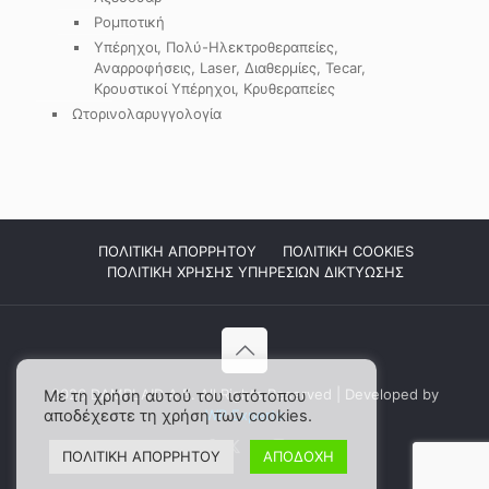
Ρομποτική
Υπέρηχοι, Πολύ-Ηλεκτροθεραπείες,
Αναρροφήσεις, Laser, Διαθερμίες, Tecar,
Κρουστικοί Υπέρηχοι, Κρυθεραπείες
Ωτορινολαρυγγολογία
ΠΟΛΙΤΙΚΗ ΑΠΟΡΡΗΤΟΥ
ΠΟΛΙΤΙΚΗ COOKIES
ΠΟΛΙΤΙΚΗ ΧΡΗΣΗΣ ΥΠΗΡΕΣΙΩΝ ΔΙΚΤΥΩΣΗΣ
2026 DAMPLAID Α.Ε. All Rights Reserved | Developed by
Με τη χρήση αυτού του ιστότοπου
αποδέχεστε τη χρήση των cookies.
WP Experts
ΠΟΛΙΤΙΚΗ ΑΠΟΡΡΗΤΟΥ
ΑΠΟΔΟΧΗ