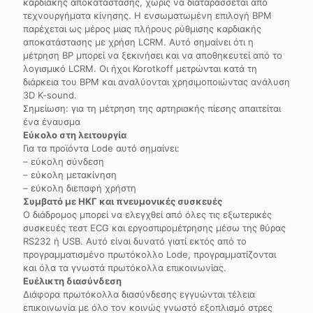
καρδιακής αποκατάστασης, χωρίς να διαταράσσεται από
τεχνουργήματα κίνησης. Η ενσωματωμένη επιλογή BPM
παρέχεται ως μέρος μιας πλήρους ρύθμισης καρδιακής
αποκατάστασης με χρήση LCRM. Αυτό σημαίνει ότι η
μέτρηση BP μπορεί να ξεκινήσει και να αποθηκευτεί από το
λογισμικό LCRM. Οι ήχοι Korotkoff μετρώνται κατά τη
διάρκεια του BPM και αναλύονται χρησιμοποιώντας ανάλυση
3D K-sound.
Σημείωση: για τη μέτρηση της αρτηριακής πίεσης απαιτείται
ένα έναυσμα
Εύκολο στη λειτουργία
Για τα προϊόντα Lode αυτό σημαίνει:
– εύκολη σύνδεση
– εύκολη μετακίνηση
– εύκολη διεπαφή χρήστη
Συμβατό με ΗΚΓ και πνευμονικές συσκευές
Ο διάδρομος μπορεί να ελεγχθεί από όλες τις εξωτερικές
συσκευές τεστ ECG και εργοσπιρομέτρησης μέσω της θύρας
RS232 ή USB. Αυτό είναι δυνατό γιατί εκτός από το
προγραμματισμένο πρωτόκολλο Lode, προγραμματίζονται
και όλα τα γνωστά πρωτόκολλα επικοινωνίας.
Ευέλικτη διασύνδεση
Διάφορα πρωτόκολλα διασύνδεσης εγγυώνται τέλεια
επικοινωνία με όλο τον κοινώς γνωστό εξοπλισμό στρες