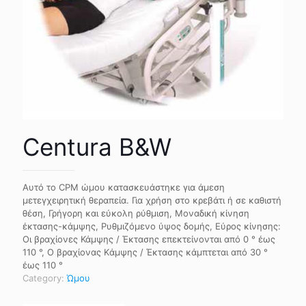
Centura B&W
Αυτό το CPM ώμου κατασκευάστηκε για άμεση
μετεγχειρητική θεραπεία. Για χρήση στο κρεβάτι ή σε καθιστή
θέση, Γρήγορη και εύκολη ρύθμιση, Μοναδική κίνηση
έκτασης-κάμψης, Ρυθμιζόμενο ύψος δομής, Εύρος κίνησης:
Οι βραχίονες Κάμψης / Έκτασης επεκτείνονται από 0 ° έως
110 °, Ο βραχίονας Kάμψης / Έκτασης κάμπτεται από 30 °
έως 110 °
Category:
Ώμου