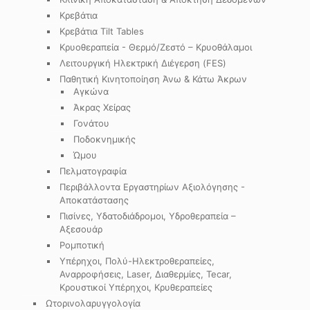
Κρεβάτια
Κρεβάτια Tilt Tables
Κρυοθεραπεία - Θερμό/Ζεστό – Κρυοθάλαμοι
Λειτουργική Ηλεκτρική Διέγερση (FES)
Παθητική Κινητοποίηση Άνω & Κάτω Άκρων
Αγκώνα
Άκρας Χείρας
Γονάτου
Ποδοκνημικής
Ώμου
Πελματογραφία
Περιβάλλοντα Εργαστηρίων Αξιολόγησης -
Αποκατάστασης
Πισίνες, Υδατοδιάδρομοι, Υδροθεραπεία –
Αξεσουάρ
Ρομποτική
Υπέρηχοι, Πολύ-Ηλεκτροθεραπείες,
Αναρροφήσεις, Laser, Διαθερμίες, Tecar,
Κρουστικοί Υπέρηχοι, Κρυθεραπείες
Ωτορινολαρυγγολογία