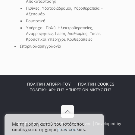
Αποκατάστασης
Πισίνες, Υδατοδιάδρομοι, Υδροθεραπεία –
Αξεσουάρ
Ρομποτική
Υπέρηχοι, Πολύ-Ηλεκτροθεραπείες,
Αναρροφήσεις, Laser, Διαθερμίες, Tecar,
Κρουστικοί Υπέρηχοι, Κρυθεραπείες
Ωτορινολαρυγγολογία
ΠΟΛΙΤΙΚΗ ΑΠΟΡΡΗΤΟΥ
ΠΟΛΙΤΙΚΗ COOKIES
ΠΟΛΙΤΙΚΗ ΧΡΗΣΗΣ ΥΠΗΡΕΣΙΩΝ ΔΙΚΤΥΩΣΗΣ
2026 DAMPLAID Α.Ε. All Rights Reserved | Developed by
Με τη χρήση αυτού του ιστότοπου
αποδέχεστε τη χρήση των cookies.
WP Experts