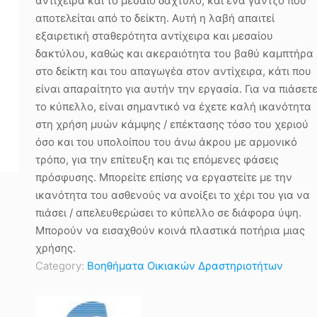
αντίχειρα και το μεσαίο δάχτυλο, και ένα γάντζο που
αποτελείται από το δείκτη. Αυτή η λαβή απαιτεί
εξαιρετική σταθερότητα αντίχειρα και μεσαίου
δακτύλου, καθώς και ακεραιότητα του βαθύ καμπτήρα
στο δείκτη και του απαγωγέα στον αντίχειρα, κάτι που
είναι απαραίτητο για αυτήν την εργασία. Για να πιάσετ
το κύπελλο, είναι σημαντικό να έχετε καλή ικανότητα
στη χρήση μυών κάμψης / επέκτασης τόσο του χεριού
όσο και του υπολοίπου του άνω άκρου με αρμονικό
τρόπο, για την επίτευξη και τις επόμενες φάσεις
πρόσφυσης. Μπορείτε επίσης να εργαστείτε με την
ικανότητα του ασθενούς να ανοίξει το χέρι του για να
πιάσει / απελευθερώσει το κύπελλο σε διάφορα ύψη.
Μπορούν να εισαχθούν κοινά πλαστικά ποτήρια μιας
χρήσης.
Category:
Βοηθήματα Οικιακών Δραστηριοτήτων