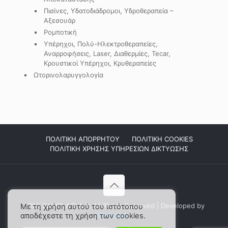
Πισίνες, Υδατοδιάδρομοι, Υδροθεραπεία –
Αξεσουάρ
Ρομποτική
Υπέρηχοι, Πολύ-Ηλεκτροθεραπείες,
Αναρροφήσεις, Laser, Διαθερμίες, Tecar,
Κρουστικοί Υπέρηχοι, Κρυθεραπείες
Ωτορινολαρυγγολογία
ΠΟΛΙΤΙΚΗ ΑΠΟΡΡΗΤΟΥ
ΠΟΛΙΤΙΚΗ COOKIES
ΠΟΛΙΤΙΚΗ ΧΡΗΣΗΣ ΥΠΗΡΕΣΙΩΝ ΔΙΚΤΥΩΣΗΣ
2026 DAMPLAID Α.Ε. All Rights Reserved | Developed by
Με τη χρήση αυτού του ιστότοπου
αποδέχεστε τη χρήση των cookies.
WP Experts