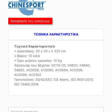
Κατεβάστε τον κατάλογο
TEXNIKA ΧΑΡΑΚΤΗΡΙΣΤΙΚΑ
Τεχνικά Χαρακτηριστικά
• Διαστάσεις: 20 x 33 x h 220 cm
• Βάρος: 12 κιλά
• Όριο φόρτου εργασίας: 10 kg
Αξεσουάρ που δέχεται: 02110.CD, 04820, 04840,
04850, AC0059, AC0060, AC0094, AC0298,
AC0299, AC0302
Πιστοποίηση: 93/42/EEC (CE Mark), ISO 9001:2015,
ISO 13485:2016