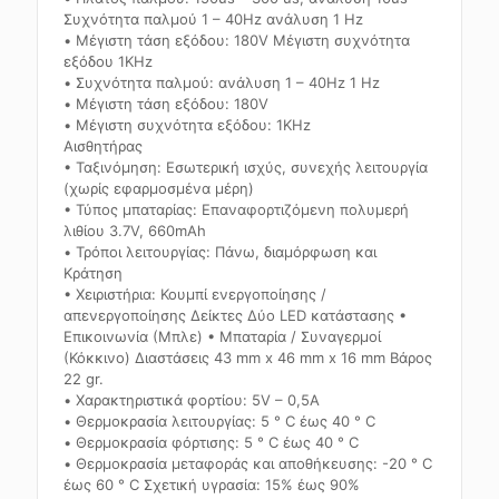
Συχνότητα παλμού 1 – 40Hz ανάλυση 1 Hz
• Μέγιστη τάση εξόδου: 180V Μέγιστη συχνότητα
εξόδου 1KHz
• Συχνότητα παλμού: ανάλυση 1 – 40Hz 1 Hz
• Μέγιστη τάση εξόδου: 180V
• Μέγιστη συχνότητα εξόδου: 1KHz
Αισθητήρας
• Ταξινόμηση: Εσωτερική ισχύς, συνεχής λειτουργία
(χωρίς εφαρμοσμένα μέρη)
• Τύπος μπαταρίας: Επαναφορτιζόμενη πολυμερή
λιθίου 3.7V, 660mAh
• Τρόποι λειτουργίας: Πάνω, διαμόρφωση και
Κράτηση
• Χειριστήρια: Κουμπί ενεργοποίησης /
απενεργοποίησης Δείκτες Δύο LED κατάστασης •
Επικοινωνία (Μπλε) • Μπαταρία / Συναγερμοί
(Κόκκινο) Διαστάσεις 43 mm x 46 mm x 16 mm Βάρος
22 gr.
• Χαρακτηριστικά φορτίου: 5V – 0,5A
• Θερμοκρασία λειτουργίας: 5 ° C έως 40 ° C
• Θερμοκρασία φόρτισης: 5 ° C έως 40 ° C
• Θερμοκρασία μεταφοράς και αποθήκευσης: -20 ° C
έως 60 ° C Σχετική υγρασία: 15% έως 90%