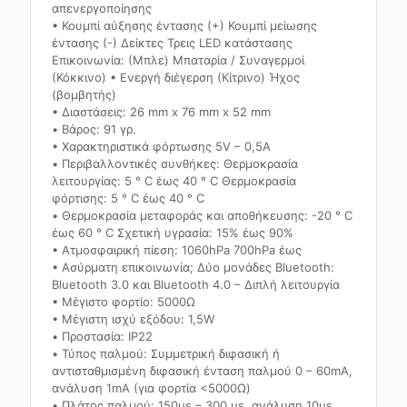
απενεργοποίησης
• Κουμπί αύξησης έντασης (+) Κουμπί μείωσης
έντασης (-) Δείκτες Τρεις LED κατάστασης
Επικοινωνία: (Μπλε) Μπαταρία / Συναγερμοί
(Κόκκινο) • Ενεργή διέγερση (Κίτρινο) Ήχος
(βομβητής)
• Διαστάσεις: 26 mm x 76 mm x 52 mm
• Βάρος: 91 γρ.
• Χαρακτηριστικά φόρτωσης 5V – 0,5A
• Περιβαλλοντικές συνθήκες: Θερμοκρασία
λειτουργίας: 5 ° C έως 40 ° C Θερμοκρασία
φόρτισης: 5 ° C έως 40 ° C
• Θερμοκρασία μεταφοράς και αποθήκευσης: -20 ° C
έως 60 ° C Σχετική υγρασία: 15% έως 90%
• Ατμοσφαιρική πίεση: 1060hPa 700hPa έως
• Ασύρματη επικοινωνία; Δύο μονάδες Bluetooth:
Bluetooth 3.0 και Bluetooth 4.0 – Διπλή λειτουργία
• Μέγιστο φορτίο: 5000Ω
• Μέγιστη ισχύ εξόδου: 1,5W
• Προστασία: IP22
• Τύπος παλμού: Συμμετρική διφασική ή
αντισταθμισμένη διφασική ένταση παλμού 0 – 60mA,
ανάλυση 1mA (για φορτία <5000Ω)
• Πλάτος παλμού: 150us – 300 us, ανάλυση 10us