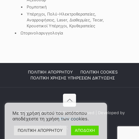
Ρομποτική
Υπέρηχοι, Πολύ-Ηλεκτροθεραπείες,
Αναρροφήσεις, Laser, Διαθερμίες, Tecar,
Κρουστικοί Υπέρηχοι, Κρυθεραπείες
Ωτορινολαρυγγολογία
ΠΟΛΙΤΙΚΗ ΑΠΟΡΡΗΤΟΥ
ΠΟΛΙΤΙΚΗ COOKIES
ΠΟΛΙΤΙΚΗ ΧΡΗΣΗΣ ΥΠΗΡΕΣΙΩΝ ΔΙΚΤΥΩΣΗΣ
2026 DAMPLAID Α.Ε. All Rights Reserved | Developed by
Με τη χρήση αυτού του ιστότοπου
αποδέχεστε τη χρήση των cookies.
WP Experts
ΠΟΛΙΤΙΚΗ ΑΠΟΡΡΗΤΟΥ
ΑΠΟΔΟΧΗ