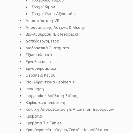
Τροχαλίες Τοίχου
Τροχοί ώμου
Τροχοί Ώμου Αξεσουάρ
Αποκατάσταση VR
Αποσυμπίεσης Αυχένα & Μέσης
Βίο-Ανάδραση (Biofeedback)
Δαπεδοεργόμετρα
Διαδραστικά Συστήματα
Εξωσκελετικό
Εργοθεραπεία
Εργοσπιρομετρία
Θεραπεία Κενού
Ίσο-Αδρανειακά (Isoinertial)
Ισοκίνηση
Ισορροπία - Ανάλυση Στάσης
Κάρδιο-αναπνευστική
Κλινική Αποκατάσταση & Απόκτηση Δεδομένων
Κρεβάτια
Κρεβάτια Tilt Tables
Κρυοθεραπεία - Θερμό/Ζεστό – Κρυοθάλαμοι