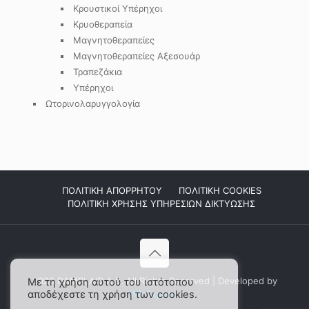
Κρουστικοί Υπέρηχοι
Κρυοθεραπεία
Μαγνητοθεραπείες
Μαγνητοθεραπείες Αξεσουάρ
Τραπεζάκια
Υπέρηχοι
Ωτορινολαρυγγολογία
ΠΟΛΙΤΙΚΗ ΑΠΟΡΡΗΤΟΥ
ΠΟΛΙΤΙΚΗ COOKIES
ΠΟΛΙΤΙΚΗ ΧΡΗΣΗΣ ΥΠΗΡΕΣΙΩΝ ΔΙΚΤΥΩΣΗΣ
2026 DAMPLAID Α.Ε. All Rights Reserved | Developed by
Με τη χρήση αυτού του ιστότοπου
αποδέχεστε τη χρήση των cookies.
WP Experts