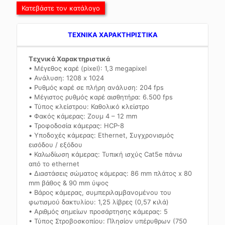
Κατεβάστε τον κατάλογο
TEXNIKA ΧΑΡΑΚΤΗΡΙΣΤΙΚΑ
Τεχνικά Χαρακτηριστικά
• Μέγεθος καρέ (pixel): 1,3 megapixel
• Ανάλυση: 1208 x 1024
• Ρυθμός καρέ σε πλήρη ανάλυση: 204 fps
• Μέγιστος ρυθμός καρέ αισθητήρα: 6.500 fps
• Τύπος κλείστρου: Καθολικό κλείστρο
• Φακός κάμερας: Ζουμ 4 – 12 mm
• Τροφοδοσία κάμερας: HCP-8
• Υποδοχές κάμερας: Ethernet, Συγχρονισμός
εισόδου / εξόδου
• Καλωδίωση κάμερας: Τυπική ισχύς Cat5e πάνω
από το ethernet
• Διαστάσεις σώματος κάμερας: 86 mm πλάτος x 80
mm βάθος & 90 mm ύψος
• Βάρος κάμερας, συμπεριλαμβανομένου του
φωτισμού δακτυλίου: 1,25 λίβρες (0,57 κιλά)
• Αριθμός σημείων προσάρτησης κάμερας: 5
• Τύπος Στροβοσκοπίου: Πλησίον υπέρυθρων (750