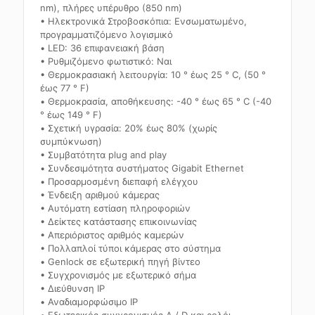
nm), πλήρες υπέρυθρο (850 nm)
• Ηλεκτρονικά Στροβοσκόπια: Ενσωματωμένο,
προγραμματιζόμενο λογισμικό
• LED: 36 επιφανειακή βάση
• Ρυθμιζόμενο φωτιστικό: Ναι
• Θερμοκρασιακή λειτουργία: 10 ° έως 25 ° C, (50 °
έως 77 ° F)
• Θερμοκρασία, αποθήκευσης: -40 ° έως 65 ° C (-40
° έως 149 ° F)
• Σχετική υγρασία: 20% έως 80% (χωρίς
συμπύκνωση)
• Συμβατότητα plug and play
• Συνδεσιμότητα συστήματος Gigabit Ethernet
• Προσαρμοσμένη διεπαφή ελέγχου
• Ένδειξη αριθμού κάμερας
• Αυτόματη εστίαση πληροφοριών
• Δείκτες κατάστασης επικοινωνίας
• Απεριόριστος αριθμός καμερών
• Πολλαπλοί τύποι κάμερας στο σύστημα
• Genlock σε εξωτερική πηγή βίντεο
• Συγχρονισμός με εξωτερικό σήμα
• Διεύθυνση IP
• Αναδιαμορφώσιμο IP