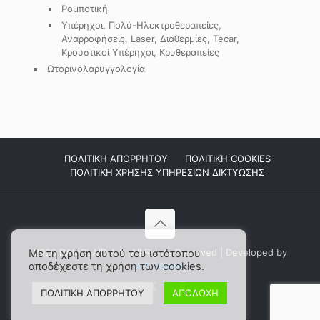
Ρομποτική
Υπέρηχοι, Πολύ-Ηλεκτροθεραπείες,
Αναρροφήσεις, Laser, Διαθερμίες, Tecar,
Κρουστικοί Υπέρηχοι, Κρυθεραπείες
Ωτορινολαρυγγολογία
ΠΟΛΙΤΙΚΗ ΑΠΟΡΡΗΤΟΥ
ΠΟΛΙΤΙΚΗ COOKIES
ΠΟΛΙΤΙΚΗ ΧΡΗΣΗΣ ΥΠΗΡΕΣΙΩΝ ΔΙΚΤΥΩΣΗΣ
2026 DAMPLAID Α.Ε. All Rights Reserved | Developed by
Με τη χρήση αυτού του ιστότοπου
αποδέχεστε τη χρήση των cookies.
WP Experts
ΠΟΛΙΤΙΚΗ ΑΠΟΡΡΗΤΟΥ
ΑΠΟΔΟΧΗ