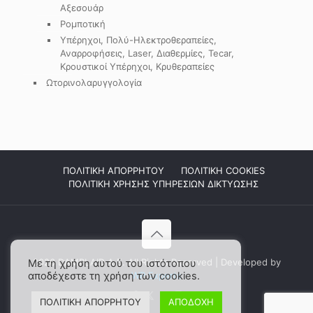
Αξεσουάρ
Ρομποτική
Υπέρηχοι, Πολύ-Ηλεκτροθεραπείες,
Αναρροφήσεις, Laser, Διαθερμίες, Tecar,
Κρουστικοί Υπέρηχοι, Κρυθεραπείες
Ωτορινολαρυγγολογία
ΠΟΛΙΤΙΚΗ ΑΠΟΡΡΗΤΟΥ
ΠΟΛΙΤΙΚΗ COOKIES
ΠΟΛΙΤΙΚΗ ΧΡΗΣΗΣ ΥΠΗΡΕΣΙΩΝ ΔΙΚΤΥΩΣΗΣ
2026 DAMPLAID Α.Ε. All Rights Reserved | Developed by
Με τη χρήση αυτού του ιστότοπου
αποδέχεστε τη χρήση των cookies.
WP Experts
ΠΟΛΙΤΙΚΗ ΑΠΟΡΡΗΤΟΥ
ΑΠΟΔΟΧΗ