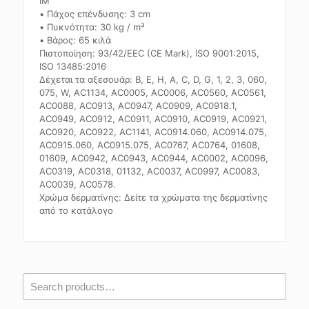
IM
• Πάχος επένδυσης: 3 cm
• Πυκνότητα: 30 kg / m³
• Βάρος: 65 κιλά
Πιστοποίηση: 93/42/EEC (CE Mark), ISO 9001:2015,
ISO 13485:2016
Δέχεται τα αξεσουάρ: Β, Ε, Η, Α, C, D, G, 1, 2, 3, 060,
075, W, AC1134, AC0005, AC0006, AC0560, AC0561,
AC0088, AC0913, AC0947, AC0909, AC0918.1,
AC0949, AC0912, AC0911, AC0910, AC0919, AC0921,
AC0920, AC0922, AC1141, AC0914.060, AC0914.075,
AC0915.060, AC0915.075, AC0767, AC0764, 01608,
01609, AC0942, AC0943, AC0944, AC0002, AC0096,
AC0319, AC0318, 01132, AC0037, AC0997, AC0083,
AC0039, AC0578.
Χρώμα δερματίνης: Δείτε τα χρώματα της δερματίνης
από το κατάλογο