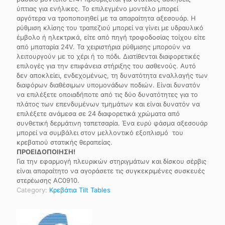
ύπτιας για ενήλικες. Το επιλεγμένο μοντέλο μπορεί
αργότερα να τροποποιηθεί με τα απαραίτητα αξεσουάρ. Η
ρύθμιση κλίσης του τραπεζιού μπορεί να γίνει με υδραυλικό
έμβολο ή ηλεκτρικά, είτε από πηγή τροφοδοσίας τοίχου είτε
από μπαταρία 24V. Τα χειριστήρια ρύθμισης μπορούν να
λειτουργούν με το χέρι ή το πόδι. Διατίθενται διαφορετικές
επιλογές για την επιφάνεια στήριξης του ασθενούς. Αυτό
δεν αποκλείει, ενδεχομένως, τη δυνατότητα εναλλαγής των
διαφόρων διαθέσιμων υπομονάδων ποδιών. Είναι δυνατόν
να επιλέξετε οποιαδήποτε από τις δύο δυνατότητες για το
πλάτος των επενδυμένων τμημάτων και είναι δυνατόν να
επιλέξετε ανάμεσα σε 24 διαφορετικά χρώματα από
συνθετική δερμάτινη ταπετσαρία. Ένα ευρύ φάσμα αξεσουάρ
μπορεί να συμβάλει στον μελλοντικό εξοπλισμό του
κρεβατιού στατικής θεραπείας.
ΠΡΟΕΙΔΟΠΟΙΗΣΗ!
Για την εφαρμογή πλευρικών στηριγμάτων και δίσκου σέρβις
είναι απαραίτητο να αγοράσετε τις συγκεκριμένες συσκευές
στερέωσης AC0910.
Category:
Κρεβάτια Tilt Tables