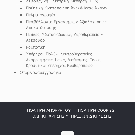
Λειτουργική Ηλεκτρική Διέγερση (FES)
Παθητική Κινητοποίηση Άνω & Κάτω Άκρων
Πελματογραφία
Περιβάλλοντα Εργαστηρίων Αξιολόγησης -
Αποκατάστασης
Πισίνες, Υδατοδιάδρομοι, Υδροθεραπεία –
Αξεσουάρ
Ρομποτική
Υπέρηχοι, Πολύ-Ηλεκτροθεραπείες,
Αναρροφήσεις, Laser, Διαθερμίες, Tecar,
Κρουστικοί Υπέρηχοι, Κρυθεραπείες
Ωτορινολαρυγγολογία
ΠΟΛΙΤΙΚΗ ΑΠΟΡΡΗΤΟΥ
ΠΟΛΙΤΙΚΗ COOKIES
ΠΟΛΙΤΙΚΗ ΧΡΗΣΗΣ ΥΠΗΡΕΣΙΩΝ ΔΙΚΤΥΩΣΗΣ