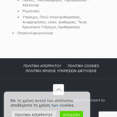
Αξεσουάρ
Ρομποτική
Υπέρηχοι, Πολύ-Ηλεκτροθεραπείες,
Αναρροφήσεις, Laser, Διαθερμίες, Tecar,
Κρουστικοί Υπέρηχοι, Κρυθεραπείες
Ωτορινολαρυγγολογία
ΠΟΛΙΤΙΚΗ ΑΠΟΡΡΗΤΟΥ
ΠΟΛΙΤΙΚΗ COOKIES
ΠΟΛΙΤΙΚΗ ΧΡΗΣΗΣ ΥΠΗΡΕΣΙΩΝ ΔΙΚΤΥΩΣΗΣ
2026 DAMPLAID Α.Ε. All Rights Reserved | Developed by
Με τη χρήση αυτού του ιστότοπου
αποδέχεστε τη χρήση των cookies.
WP Experts
ΠΟΛΙΤΙΚΗ ΑΠΟΡΡΗΤΟΥ
ΑΠΟΔΟΧΗ