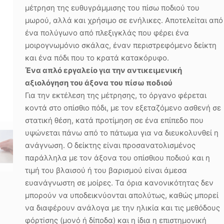
μέτρηση της ευθυγράμμισης του πίσω ποδιού του
μωρού, αλλά και χρήσιμο σε ενήλικες. Αποτελείται από
ένα πολύγωνο από πλεξιγκλάς που φέρει ένα
μοιρογνωμόνιο σκάλας, έναν περιστρεφόμενο δείκτη
και ένα πόδι που το κρατά κατακόρυφο.
Ένα απλό εργαλείο για την αντικειμενική
αξιολόγηση του άξονα του πίσω ποδιού
Για την εκτέλεση της μέτρησης, το όργανο φέρεται
κοντά στο οπίσθιο πόδι, με τον εξεταζόμενο ασθενή σε
στατική θέση, κατά προτίμηση σε ένα επίπεδο που
υψώνεται πάνω από το πάτωμα για να διευκολυνθεί η
ανάγνωση. Ο δείκτης είναι προσανατολισμένος
παράλληλα με τον άξονα του οπίσθιου ποδιού και η
τιμή του βλαισού ή του βαρισμού είναι άμεσα
ευανάγνωστη σε μοίρες. Τα όρια κανονικότητας δεν
μπορούν να υποδεικνύονται απολύτως, καθώς μπορεί
να διαφέρουν ανάλογα με την ηλικία και τις μεθόδους
φόρτiσης (μονό ή δίποδα) και η ίδια η επιστημονική