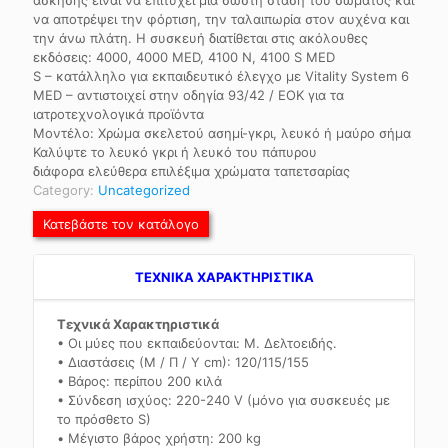
να αποτρέψει την φόρτιση, την ταλαιπωρία στον αυχένα και
την άνω πλάτη. Η συσκευή διατίθεται στις ακόλουθες
εκδόσεις: 4000, 4000 MED, 4100 Ν, 4100 S MED
S – κατάλληλο για εκπαιδευτικό έλεγχο με Vitality System 6
MED – αντιστοιχεί στην οδηγία 93/42 / ΕΟΚ για τα
ιατροτεχνολογικά προϊόντα
Μοντέλο: Χρώμα σκελετού ασημί-γκρι, λευκό ή μαύρο σήμα
Καλύψτε το λευκό γκρι ή λευκό του πάπυρου
διάφορα ελεύθερα επιλέξιμα χρώματα ταπετσαρίας
Category:
Uncategorized
Κατεβάστε τον κατάλογο
TEXNIKA ΧΑΡΑΚΤΗΡΙΣΤΙΚΑ
Τεχνικά Χαρακτηριστικά
• Οι μύες που εκπαιδεύονται: Μ. Δελτοειδής.
• Διαστάσεις (Μ / Π / Υ cm): 120/115/155
• Βάρος: περίπου 200 κιλά
• Σύνδεση ισχύος: 220-240 V (μόνο για συσκευές με
το πρόσθετο S)
• Μέγιστο βάρος χρήστη: 200 kg