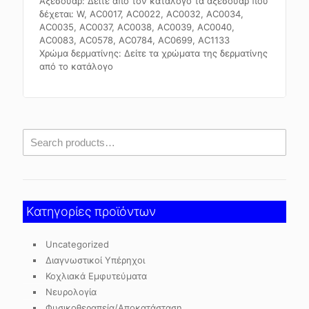
Αξεσουάρ: Δείτε από τον κατάλογο τα αξεσουάρ που
δέχεται: W, AC0017, AC0022, AC0032, AC0034,
AC0035, AC0037, AC0038, AC0039, AC0040,
AC0083, AC0578, AC0784, AC0699, AC1133
Χρώμα δερματίνης: Δείτε τα χρώματα της δερματίνης
από το κατάλογο
Κατηγορίες προϊόντων
Uncategorized
Διαγνωστικοί Υπέρηχοι
Κοχλιακά Εμφυτεύματα
Νευρολογία
Φυσικοθεραπεία/Αποκατάσταση