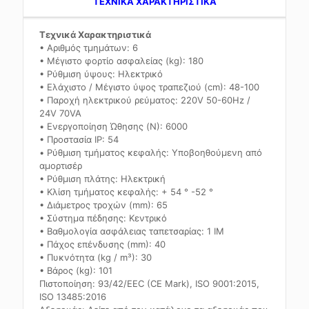
TEXNIKA ΧΑΡΑΚΤΗΡΙΣΤΙΚΑ
Τεχνικά Χαρακτηριστικά
• Αριθμός τμημάτων: 6
• Μέγιστο φορτίο ασφαλείας (kg): 180
• Ρύθμιση ύψους: Ηλεκτρικό
• Ελάχιστο / Μέγιστο ύψος τραπεζιού (cm): 48-100
• Παροχή ηλεκτρικού ρεύματος: 220V 50-60Hz /
24V 70VA
• Ενεργοποίηση Ώθησης (N): 6000
• Προστασία IP: 54
• Ρύθμιση τμήματος κεφαλής: Υποβοηθούμενη από
αμορτισέρ
• Ρύθμιση πλάτης: Ηλεκτρική
• Κλίση τμήματος κεφαλής: + 54 ° -52 °
• Διάμετρος τροχών (mm): 65
• Σύστημα πέδησης: Κεντρικό
• Βαθμολογία ασφάλειας ταπετσαρίας: 1 IM
• Πάχος επένδυσης (mm): 40
• Πυκνότητα (kg / m³): 30
• Βάρος (kg): 101
Πιστοποίηση: 93/42/EEC (CE Mark), ISO 9001:2015,
ISO 13485:2016