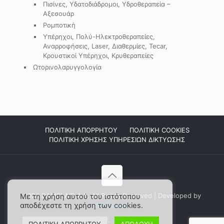
Πισίνες, Υδατοδιάδρομοι, Υδροθεραπεία –
Αξεσουάρ
Ρομποτική
Υπέρηχοι, Πολύ-Ηλεκτροθεραπείες,
Αναρροφήσεις, Laser, Διαθερμίες, Tecar,
Κρουστικοί Υπέρηχοι, Κρυθεραπείες
Ωτορινολαρυγγολογία
ΠΟΛΙΤΙΚΗ ΑΠΟΡΡΗΤΟΥ
ΠΟΛΙΤΙΚΗ COOKIES
ΠΟΛΙΤΙΚΗ ΧΡΗΣΗΣ ΥΠΗΡΕΣΙΩΝ ΔΙΚΤΥΩΣΗΣ
2026 DAMPLAID Α.Ε. All Rights Reserved | Developed by
Με τη χρήση αυτού του ιστότοπου
αποδέχεστε τη χρήση των cookies.
WP Experts