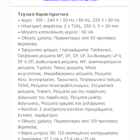
Τεχνικά Χαρακτηριστικά
• Ισχύς : 100 – 240 V / 50 Hz / 60 Hz, 220 V / 60 Hz
• Ηλεκτρική ασφάλεια: 2 x T2AL, 250 V, 5 x 20 mm
• Μέγιστη κατανάλωση ισχύος : 60 VA
• Οδηγός χρήσης: Περισσότερες από 50 προτάσεις
θεραπείας
• Τρέχουσες φόρμες / προγράμματα: Γαλβανικό,
Γαλβανικά ρεύματα MF, DF, CP, LP, Συνδυασμός LP ή
DF ή CP, Διαδυναμικά ρεύματα, MF, Διασταυρούμενα
ρεύματα, Υψηλής Τάσης ρεύματα, Μέση
συχνότητας, Μικροδιέγερσης ρεύματα, Ρεύματα
Kotz, Ιοντοφόρεση, Τριγωνικοί, Τετραγωνικοί παλμοί,
TENS, Ρεύματα Ηλεκτροβελονισμού, Στοχαστικά
ρεύματα, Trabert, Ρεύματα για την παράλυση,
Διάγνωση της παράλυσης, Ρεύματα μυϊκής
διάγνωσης, Ρεύματα ηρεμίας και χαλάρωσης
• Κανάλια: 2 ανεξάρτητα κανάλια (προγράμματα,
ένταση, παράμετροι)
• Οδηγός χρήσης: Περισσότερες από 120 προτάσεις
θεραπείας
• Κάρτα μνήμης SD: 120 αγαπημένες καταχωρήσεις
• Διαστάσεις 32,2 cm x 23,4 cm x 13 cm