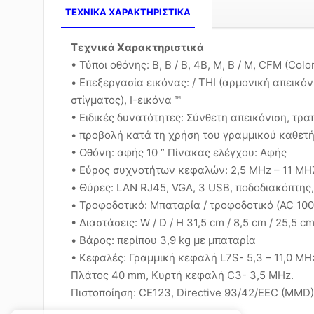
TEXNIKA ΧΑΡΑΚΤΗΡΙΣΤΙΚΑ
Τεχνικά Χαρακτηριστικά
• Τύποι οθόνης: B, B / B, 4B, M, B / M, CFM (Colo
• Επεξεργασία εικόνας: / THI (αρμονική απεικό
στίγματος), I-εικόνα ™
• Ειδικές δυνατότητες: Σύνθετη απεικόνιση, τρα
• προβολή κατά τη χρήση του γραμμικού καθετ
• Οθόνη: αφής 10 ” Πίνακας ελέγχου: Αφής
• Εύρος συχνοτήτων κεφαλών: 2,5 MHz – 11 MHZ
• Θύρες: LAN RJ45, VGA, 3 USB, ποδοδιακόπτης,
• Τροφοδοτικό: Μπαταρία / τροφοδοτικό (AC 10
• Διαστάσεις: W / D / H 31,5 cm / 8,5 cm / 25,5 c
• Βάρος: περίπου 3,9 kg με μπαταρία
• Κεφαλές: Γραμμική κεφαλή L7S- 5,3 – 11,0 MH
Πλάτος 40 mm, Κυρτή κεφαλή C3- 3,5 MHz.
Πιστοποίηση: CE123, Directive 93/42/EEC (MMD),