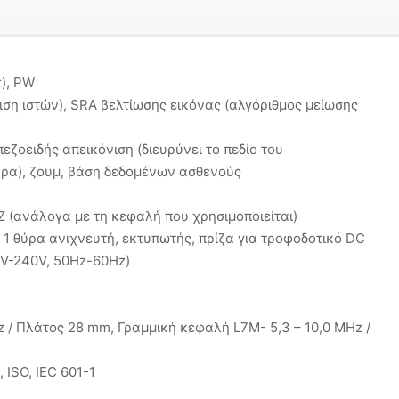
r), PW
νιση ιστών), SRA βελτίωσης εικόνας (αλγόριθμος μείωσης
πεζοειδής απεικόνιση (διευρύνει το πεδίο του
ήρα), ζουμ, βάση δεδομένων ασθενούς
 (ανάλογα με τη κεφαλή που χρησιμοποιείται)
 1 θύρα ανιχνευτή, εκτυπωτής, πρίζα για τροφοδοτικό DC
0V-240V, 50Hz-60Hz)
m
z / Πλάτος 28 mm, Γραμμική κεφαλή L7M- 5,3 – 10,0 MHz /
 ISO, IEC 601-1