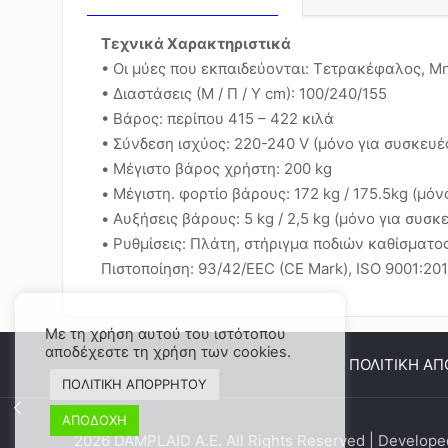
Τεχνικά Χαρακτηριστικά
• Οι μύες που εκπαιδεύονται: Τετρακέφαλος, Μηρ
• Διαστάσεις (Μ / Π / Υ cm): 100/240/155
• Βάρος: περίπου 415 – 422 κιλά
• Σύνδεση ισχύος: 220-240 V (μόνο για συσκευέ
• Μέγιστο βάρος χρήστη: 200 kg
• Μέγιστη. φορτίο βάρους: 172 kg / 175.5kg (μό
• Αυξήσεις βάρους: 5 kg / 2,5 kg (μόνο για συσ
• Ρυθμίσεις: Πλάτη, στήριγμα ποδιών καθίσματο
Πιστοποίηση: 93/42/EEC (CE Mark), ISO 9001:20
Με τη χρήση αυτού του ιστότοπου
αποδέχεστε τη χρήση των cookies.
ΠΟΛΙΤΙΚΗ Α
ΠΟΛΙΤΙΚΗ ΑΠΟΡΡΗΤΟΥ
ΑΠΟΔΟΧΗ
2026 DAMPLAID Α.Ε. All Rights Reserved | Develop