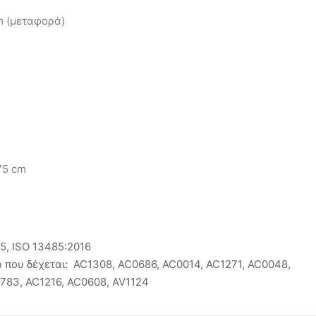
m (μεταφορά)
75 cm
15, ISO 13485:2016
 που δέχεται: AC1308, AC0686, AC0014, AC1271, AC0048,
783, AC1216, AC0608, AV1124