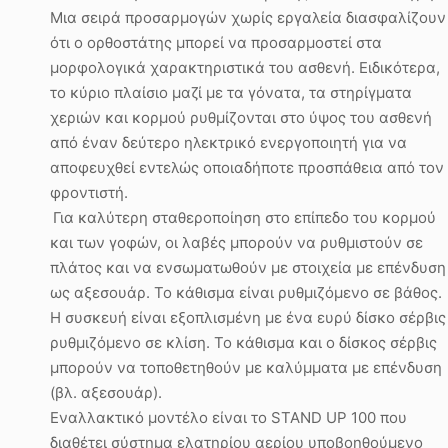
Μια σειρά προσαρμογών χωρίς εργαλεία διασφαλίζουν
ότι ο ορθοστάτης μπορεί να προσαρμοστεί στα
μορφολογικά χαρακτηριστικά του ασθενή. Ειδικότερα,
το κύριο πλαίσιο μαζί με τα γόνατα, τα στηρίγματα
χεριών και κορμού ρυθμίζονται στο ύψος του ασθενή
από έναν δεύτερο ηλεκτρικό ενεργοποιητή για να
αποφευχθεί εντελώς οποιαδήποτε προσπάθεια από τον
φροντιστή.
Για καλύτερη σταθεροποίηση στο επίπεδο του κορμού
και των γοφών, οι λαβές μπορούν να ρυθμιστούν σε
πλάτος και να ενσωματωθούν με στοιχεία με επένδυση
ως αξεσουάρ. Το κάθισμα είναι ρυθμιζόμενο σε βάθος.
Η συσκευή είναι εξοπλισμένη με ένα ευρύ δίσκο σέρβις
ρυθμιζόμενο σε κλίση. Το κάθισμα και ο δίσκος σέρβις
μπορούν να τοποθετηθούν με καλύμματα με επένδυση
(βλ. αξεσουάρ).
Εναλλακτικό μοντέλο είναι το STAND UP 100 που
διαθέτει σύστημα ελατηρίου αερίου υποβοηθούμενο