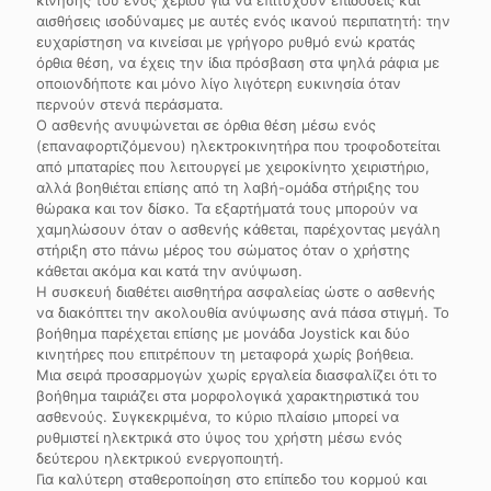
αισθήσεις ισοδύναμες με αυτές ενός ικανού περιπατητή: την
ευχαρίστηση να κινείσαι με γρήγορο ρυθμό ενώ κρατάς
όρθια θέση, να έχεις την ίδια πρόσβαση στα ψηλά ράφια με
οποιονδήποτε και μόνο λίγο λιγότερη ευκινησία όταν
περνούν στενά περάσματα.
Ο ασθενής ανυψώνεται σε όρθια θέση μέσω ενός
(επαναφορτιζόμενου) ηλεκτροκινητήρα που τροφοδοτείται
από μπαταρίες που λειτουργεί με χειροκίνητο χειριστήριο,
αλλά βοηθιέται επίσης από τη λαβή-ομάδα στήριξης του
θώρακα και τον δίσκο. Τα εξαρτήματά τους μπορούν να
χαμηλώσουν όταν ο ασθενής κάθεται, παρέχοντας μεγάλη
στήριξη στο πάνω μέρος του σώματος όταν ο χρήστης
κάθεται ακόμα και κατά την ανύψωση.
Η συσκευή διαθέτει αισθητήρα ασφαλείας ώστε ο ασθενής
να διακόπτει την ακολουθία ανύψωσης ανά πάσα στιγμή. Το
βοήθημα παρέχεται επίσης με μονάδα Joystick και δύο
κινητήρες που επιτρέπουν τη μεταφορά χωρίς βοήθεια.
Μια σειρά προσαρμογών χωρίς εργαλεία διασφαλίζει ότι το
βοήθημα ταιριάζει στα μορφολογικά χαρακτηριστικά του
ασθενούς. Συγκεκριμένα, το κύριο πλαίσιο μπορεί να
ρυθμιστεί ηλεκτρικά στο ύψος του χρήστη μέσω ενός
δεύτερου ηλεκτρικού ενεργοποιητή.
Για καλύτερη σταθεροποίηση στο επίπεδο του κορμού και