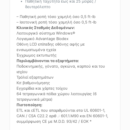
Παθητική ταχύτητα έως και 25 μοίρες /
δευτερόλεπτο
– Παθητική ροπή τόσο χαμηλή όσο 0,5 ft-lb
– Ισοτονική ροπή τόσο χαμηλή όσο 0,5 ft-lb
Κλινικός Σταθμός Δεδομένων:
Λειτουργικό σύστημα Windows®
Λογισμικό Advantage Biodex
Οθόνη LCD επίπεδης οθόνης αφής με
ενσωματωμένα ηχεία
Έγχρωμος εκτυπωτής
Περιλαμβάνονται τα εξαρτήματα:
Ποδοκνημικής, γόνατο, αγκώνα, καρπού και του
ισχίου
Τρόλεϊ εξαρτημάτων
Κιτ βαθμονόμησης
Εγχειρίδια και χάρτες τοίχου
64 τετραγωνικά πόδια χώρου λειτουργίας (6
τετραγωνικά μέτρα)
Πιστοποίηση:
ETL και cETL που απαριθμούνται στα UL 60601-1,
CAN / CSA C22.2 αριθ .: 601.1.M90 και EN 60601-1,
συμμόρφωση CE με M.D.D. 93/42 / ΕΟΚ *