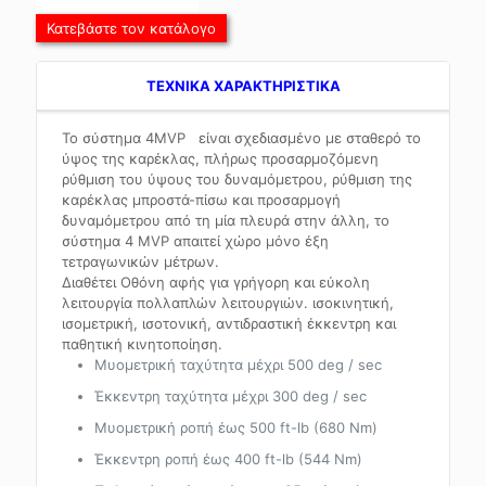
Κατεβάστε τον κατάλογο
TEXNIKA ΧΑΡΑΚΤΗΡΙΣΤΙΚΑ
Το σύστημα 4MVP είναι σχεδιασμένο με σταθερό το
ύψος της καρέκλας, πλήρως προσαρμοζόμενη
ρύθμιση του ύψους του δυναμόμετρου, ρύθμιση της
καρέκλας μπροστά-πίσω και προσαρμογή
δυναμόμετρου από τη μία πλευρά στην άλλη, το
σύστημα 4 MVP απαιτεί χώρο μόνο έξη
τετραγωνικών μέτρων.
Διαθέτει Οθόνη αφής για γρήγορη και εύκολη
λειτουργία πολλαπλών λειτουργιών. ισοκινητική,
ισομετρική, ισοτονική, αντιδραστική έκκεντρη και
παθητική κινητοποίηση.
Μυομετρική ταχύτητα μέχρι 500 deg / sec
Έκκεντρη ταχύτητα μέχρι 300 deg / sec
Μυομετρική ροπή έως 500 ft-lb (680 Nm)
Έκκεντρη ροπή έως 400 ft-lb (544 Nm)