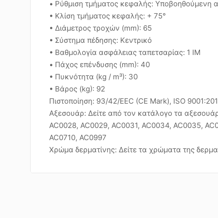
• Ρύθμιση τμήματος κεφαλής: Υποβοηθούμενη α
• Κλίση τμήματος κεφαλής: + 75°
• Διάμετρος τροχών (mm): 65
• Σύστημα πέδησης: Κεντρικό
• Βαθμολογία ασφάλειας ταπετσαρίας: 1 IM
• Πάχος επένδυσης (mm): 40
• Πυκνότητα (kg / m³): 30
• Βάρος (kg): 92
Πιστοποίηση: 93/42/EEC (CE Mark), ISO 9001:20
Αξεσουάρ: Δείτε από τον κατάλογο τα αξεσουάρ
AC0028, AC0029, AC0031, AC0034, AC0035, AC
AC0710, AC0997
Χρώμα δερματίνης: Δείτε τα χρώματα της δερμα