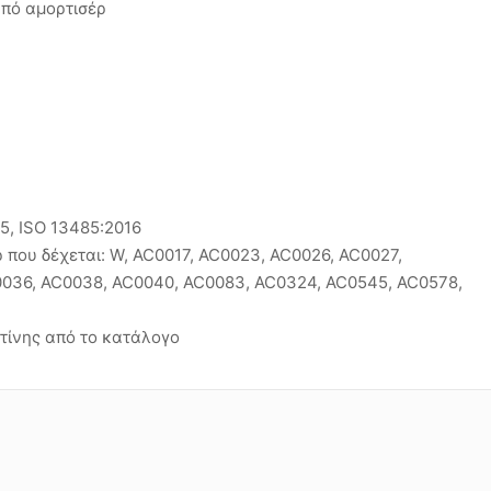
πό αμορτισέρ
15, ISO 13485:2016
 που δέχεται: W, AC0017, AC0023, AC0026, AC0027,
0036, AC0038, AC0040, AC0083, AC0324, AC0545, AC0578,
τίνης από το κατάλογο