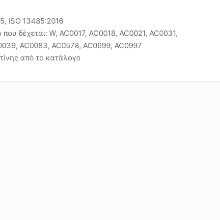
15, ISO 13485:2016
που δέχεται: W, AC0017, AC0018, AC0021, AC0031,
0039, AC0083, AC0578, AC0699, AC0997
τίνης από το κατάλογο