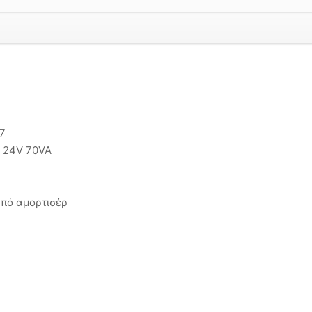
97
/ 24V 70VA
πό αμορτισέρ