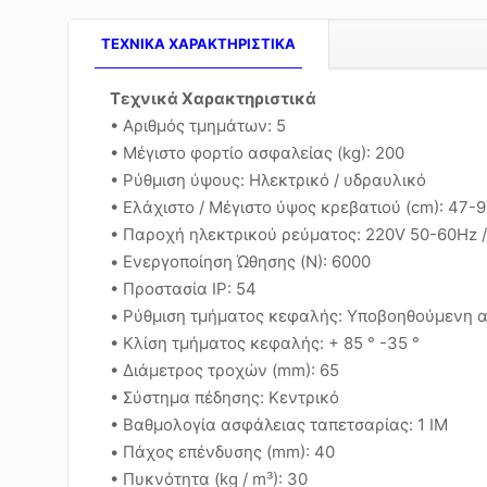
TEXNIKA ΧΑΡΑΚΤΗΡΙΣΤΙΚΑ
Τεχνικά Χαρακτηριστικά
• Αριθμός τμημάτων: 5
• Μέγιστο φορτίο ασφαλείας (kg): 200
• Ρύθμιση ύψους: Ηλεκτρικό / υδραυλικό
• Ελάχιστο / Μέγιστο ύψος κρεβατιού (cm): 47-
• Παροχή ηλεκτρικού ρεύματος: 220V 50-60Hz 
• Ενεργοποίηση Ώθησης (N): 6000
• Προστασία IP: 54
• Ρύθμιση τμήματος κεφαλής: Υποβοηθούμενη α
• Κλίση τμήματος κεφαλής: + 85 ° -35 °
• Διάμετρος τροχών (mm): 65
• Σύστημα πέδησης: Κεντρικό
• Βαθμολογία ασφάλειας ταπετσαρίας: 1 IM
• Πάχος επένδυσης (mm): 40
• Πυκνότητα (kg / m³): 30