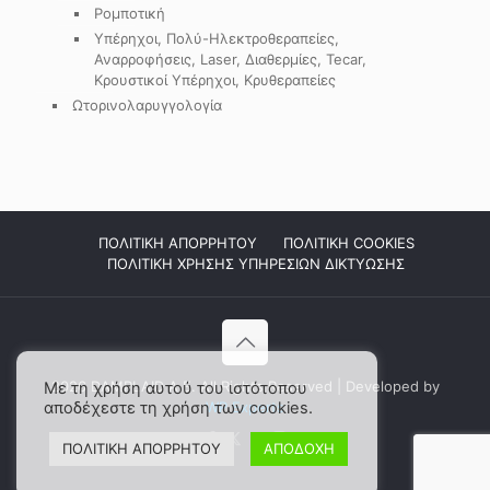
Ρομποτική
Υπέρηχοι, Πολύ-Ηλεκτροθεραπείες,
Αναρροφήσεις, Laser, Διαθερμίες, Tecar,
Κρουστικοί Υπέρηχοι, Κρυθεραπείες
Ωτορινολαρυγγολογία
ΠΟΛΙΤΙΚΗ ΑΠΟΡΡΗΤΟΥ
ΠΟΛΙΤΙΚΗ COOKIES
ΠΟΛΙΤΙΚΗ ΧΡΗΣΗΣ ΥΠΗΡΕΣΙΩΝ ΔΙΚΤΥΩΣΗΣ
2026 DAMPLAID Α.Ε. All Rights Reserved | Developed by
Με τη χρήση αυτού του ιστότοπου
αποδέχεστε τη χρήση των cookies.
WP Experts
ΠΟΛΙΤΙΚΗ ΑΠΟΡΡΗΤΟΥ
ΑΠΟΔΟΧΗ