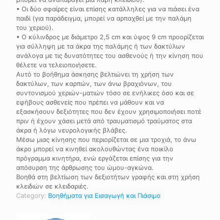
• Οι δύο σφαίρες είναι επίσης κατάλληλες για να πιάσει ένα
παιδί (για παράδειγμα, μπορεί να αρπαχθεί με την παλάμη
του χεριού).
• Ο κύλινδρος με διάμετρο 2,5 cm και ύψος 9 cm προορίζεται
για σύλληψη με τα άκρα της παλάμης ή των δακτύλων
ανάλογα με τις δυνατότητες του ασθενούς ή την κίνηση που
θέλετε να τελειοποιήσετε.
Αυτό το βοήθημα άσκησης βελτιώνει τη χρήση των
δακτύλων, των καρπών, των άνω βραχιόνων, του
συντονισμού χεριών-ματιών τόσο σε ενήλικες όσο και σε
εφήβους ασθενείς που πρέπει να μάθουν και να
εξασκήσουν δεξιότητες που δεν έχουν χρησιμοποιήσει ποτέ
πριν ή έχουν χάσει μετά από τραυματισμό τραύματος στα
άκρα ή λόγω νευρολογικής βλάβες.
Μέσω μιας κίνησης που περιορίζεται σε μια τροχιά, το άνω
άκρο μπορεί να κινηθεί ακολουθώντας ένα ποικίλο
πρόγραμμα κινητήρα, ενώ εργάζεται επίσης για την
απόσυρση της άρθρωσης του ώμου-αγκώνα.
Βοηθά στη βελτίωση των δεξιοτήτων γραφής και στη χρήση
κλειδιών σε κλειδαριές.
Category:
Βοηθήματα για Εισαγωγή και Πιάσιμο