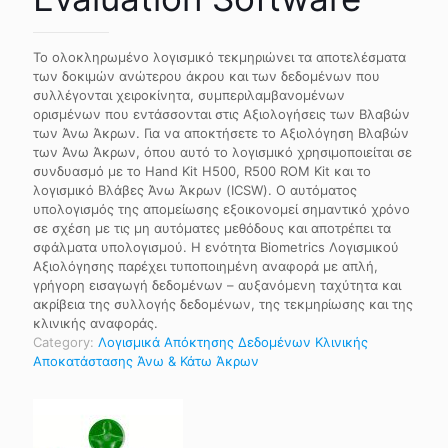
Το ολοκληρωμένο λογισμικό τεκμηριώνει τα αποτελέσματα
των δοκιμών ανώτερου άκρου και των δεδομένων που
συλλέγονται χειροκίνητα, συμπεριλαμβανομένων
ορισμένων που εντάσσονται στις Αξιολογήσεις των Βλαβών
των Άνω Άκρων. Για να αποκτήσετε το Αξιολόγηση Βλαβών
των Άνω Άκρων, όπου αυτό το λογισμικό χρησιμοποιείται σε
συνδυασμό με το Hand Kit H500, R500 ROM Kit και το
λογισμικό Βλάβες Άνω Άκρων (ICSW). Ο αυτόματος
υπολογισμός της απομείωσης εξοικονομεί σημαντικό χρόνο
σε σχέση με τις μη αυτόματες μεθόδους και αποτρέπει τα
σφάλματα υπολογισμού. Η ενότητα Biometrics Λογισμικού
Αξιολόγησης παρέχει τυποποιημένη αναφορά με απλή,
γρήγορη εισαγωγή δεδομένων – αυξανόμενη ταχύτητα και
ακρίβεια της συλλογής δεδομένων, της τεκμηρίωσης και της
κλινικής αναφοράς.
Category:
Λογισμικά Απόκτησης Δεδομένων Κλινικής
Αποκατάστασης Άνω & Κάτω Άκρων