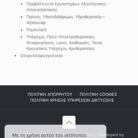
Περιβάλλοντα Εργαστηρίων Αξιολόγησης -
Αποκατάστασης
Πισίνες, Υδατοδιάδρομοι, Υδροθεραπεία –
Αξεσουάρ
Ρομποτική
Υπέρηχοι, Πολύ-Ηλεκτροθεραπείες,
Αναρροφήσεις, Laser, Διαθερμίες, Tecar,
Κρουστικοί Υπέρηχοι, Κρυθεραπείες
Ωτορινολαρυγγολογία
ΠΟΛΙΤΙΚΗ ΑΠΟΡΡΗΤΟΥ
ΠΟΛΙΤΙΚΗ COOKIES
ΠΟΛΙΤΙΚΗ ΧΡΗΣΗΣ ΥΠΗΡΕΣΙΩΝ ΔΙΚΤΥΩΣΗΣ
2026 DAMPLAID Α.Ε. All Rights Reserved | Developed by
Με τη χρήση αυτού του ιστότοπου