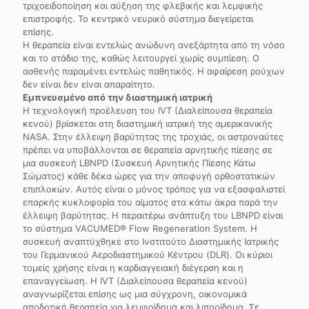
τριχοειδοποίηση και αύξηση της φλεβικής και λεμφικής
επιστροφής. Το κεντρικό νευρικό σύστημα διεγείρεται
επίσης.
Η θεραπεία είναι εντελώς ανώδυνη ανεξάρτητα από τη νόσο
και το στάδιο της, καθώς λειτουργεί χωρίς συμπίεση. Ο
ασθενής παραμένει εντελώς παθητικός. Η αφαίρεση ρούχων
δεν είναι δεν είναι απαραίτητο.
Εμπνευσμένο από την διαστημική ιατρική
Η τεχνολογική προέλευση του IVT (Διαλείπουσα θεραπεία
κενού) βρίσκεται στη διαστημική ιατρική της αμερικανικής
NASA. Στην έλλειψη βαρύτητας της τροχιάς, οι αστροναύτες
πρέπει να υποβάλλονται σε θεραπεία αρνητικής πίεσης σε
μια συσκευή LBNPD (Συσκευή Αρνητικής Πίεσης Κάτω
Σώματος) κάθε δέκα ώρες για την αποφυγή ορθοστατικών
επιπλοκών. Αυτός είναι ο μόνος τρόπος για να εξασφαλιστεί
επαρκής κυκλοφορία του αίματος στα κάτω άκρα παρά την
έλλειψη βαρύτητας. Η περαιτέρω ανάπτυξη του LBNPD είναι
το σύστημα VACUMED® Flow Regeneration System. Η
συσκευή αναπτύχθηκε στο Ινστιτούτο Διαστημικής Ιατρικής
του Γερμανικού Αεροδιαστημικού Κέντρου (DLR). Οι κύριοι
τομείς χρήσης είναι η καρδιαγγειακή διέγερση και η
επαναγγείωση. Η IVT (Διαλείπουσα θεραπεία κενού)
αναγνωρίζεται επίσης ως μια σύγχρονη, οικονομικά
αποδοτική θεραπεία για λεμφοίδημα και λιποοίδημα. Σε