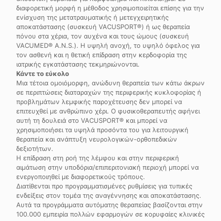
διαφορετική μορφή η μέθοδος χρησιμοποιείται επίσης για την
ενίσχυση της μετατραυματικής ή μετεγχειρητικής
αποκατάστασης (συσκευή VACUSPORT®) ή ως θεραπεία
πόνου στα χέρια, τον αυχένα και τους ώμους (συσκευή
VACUMED® A.N.S.). Η υψηλή ανοχή, το υψηλό όφελος για
τον ασθενή και η θετική επίδραση στην κερδοφορία της
ιατρικής εγκατάστασης τεκμηριώνονται.
Κάντε το εύκολο
Μια τέτοια ομοιόμορφη, ανώδυνη θεραπεία των κάτω άκρων
σε περιπτώσεις διαταραχών της περιφερικής κυκλοφορίας ή
προβλημάτων λεμφικής παροχέτευσης δεν μπορεί να
επιτευχθεί με ανθρώπινο χέρι. Ο φυσικοθεραπευτής αφήνει
αυτή τη δουλειά στο VACUSPORT® και μπορεί να
χρησιμοποιήσει τα υψηλά προσόντα του για λειτουργική
θεραπεία και ανάπτυξη νευρολογικών-ορθοπεδικών
δεξιοτήτων.
Η επίδραση στη ροή της λέμφου και στην περιφερική
αιμάτωση στην υποδόρια/επιπεριτονιακή περιοχή μπορεί να
ενεργοποιηθεί με διαφορετικούς τρόπους.
Διατίθενται προ προγραμματισμένες ρυθμίσεις για τυπικές
ενδείξεις στον τομέα της αναγέννησης και αποκατάστασης.
Αυτά τα προγράμματα αυτόματης θεραπείας βασίζονται στην
100.000 εμπειρία πολλών εφαρμογών σε κορυφαίες κλινικές