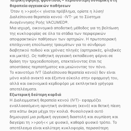
θεραπεία αγγειακών παθήσεων
Όταν η >>ροή<< γίνεται πρόβλημα, ορίστε η λύση!
Διαλείπουσα θεραπεία κενού -IVT- με το Σύστημα
Αναγέννησης Ροής VACUMED®.
Μια ισχυρή, οικονομικά αποδοτική μέθοδος για τη βελτίωση
της κυκλοφορίας σε όλα τα στάδια των περιφερικών
αποφρακτικών παθήσεων των αρτηριών. Η πρωτοποριακή
επιτάχυνση επούλωσης τραυμάτων για το σύνδρομο
διαβητικού ποδιού και χρόνιες πληγές (αρτηριακές, φλεβικές
και μικτές). Ως παθητική αγγειακή εκπαίδευση φέρνει σε
δράση την τριχοειδοποίηση, επεκτείνοντας έτσι τις
αποστάσεις περπατήματος και μειώνοντας τον πόνο.
Το καινοτόμο IVT (Διαλείπουσα θεραπεία κενού) δεν είναι
μόνο καλά ανεκτό και έξυπνα εύκολο στην εφαρμογή του,
αλλά και οικονομικά κερδοφόρο με εκπληκτικά γρήγορα
αποτελέσματα.
Εξωτερική δεύτερη καρδιά
Η Διαλειμματική θεραπεία κενού (IVT)- εφαρμόζει
εναλλασσόμενη αρνητική ανάπαυση (κενό) και θετική πίεση
στα κάτω άκρα μέχρι την κοιλιά. Φυσιολογικά αυτό
δημιουργεί μια ρυθμική αγγειακή διαστολή και συμπίεση και
διεγείρει τη >>ροή<< με φυσικό, καθαρά φυσικό τρόπο. Το
αποτέλεσμα είναι καλύτερη κυκλοφορία, περισσότερη