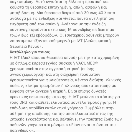
παγκοσμίως. Αυτό εγγυάται τη βέλτιστη πρακτική και
καθιστά τη θεραπεία επιτυχημένη, απλή, ασφαλή και
μεταβιβάσιμη. Μια θεραπεία διαρκεί από 30 έως 40 λεπτά
ανάλογα με τις ενδείξεις και γίνεται πάντα αντιληπτή ως
ευχάριστη από τον ασθενή. Ανάλογα με την ένδειξη
συνταγογραφούνται οκτώ έως 16 συνεδρίες σε διάστημα
τριών έως έξι εβδομάδων. Οι εσωτερικοί ασθενείς μπορούν
να αντιμετωπίζονται καθημερινά με IVT (Διαλειμματική
Θεραπεία Κενού) .
Κατάλληλο για ποιον;
Η IVT (Διαλείπουσα θεραπεία κενού) με την κατοχυρωμένη
με δίπλωμα ευρεσιτεχνίας συσκευή VACUMED®
χρησιμοποιείται στην αγγειακή ιατρική (επίσης
αγγειοχειρουργική) και στη διαχείριση τραυμάτων.
Χρησιμοποιείται για φυσιοθεραπεία, κέντρα διαβήτη, κλινικές
ποδιών, κέντρα τραυμάτων ή κλινικές αποκατάστασης με
έμφαση στην αγγειακή ιατρική. Είναι επίσης δυνατές
πρακτικές εσωτερικής ιατρικής. Η IVT μειώνει το κόστος για
τους DRG και διαθέτει ελκυστικά μοντέλα τιμολόγησης. Η
επένδυση αποδίδει εκπληκτικά γρήγορα. Συμβάλλει στην
αύξηση της απόδοσης και της αποτελεσματικότητας της
ιατρικής εγκατάστασης και βελτιώνει την ποιότητα ζωής των
ασθενών γρήγορα και μόνιμα. >>Flow είναι το όνομα του
παιχνιδιού<<.