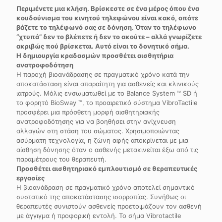
Περιμένετε μια κλήση. Βρίσκεστε σε ένα μέρος όπου ένα
κουδούνισμα του κινητού τηλεφώνου είναι κακό, οπότε
βάζετε το τηλέφωνό σας σε δόνηση. Όταν το τηλέφωνο
“χτυπά” δεν το βλέπετε ή δεν το ακούτε – αλλά γνωρίζετε
ακριβώς πού βρίσκεται. Αυτό είναι το δονητικό σήμα.
Η δημιουργία κραδασμών προσθέτει αισθητήρια
ανατροφοδότηση
Η παροχή βιοανάδρασης σε πραγματικό χρόνο κατά την
αποκατάσταση είναι απαραίτητη για ασθενείς και κλινικούς
ιατρούς. Μόλις ενσωματωθεί με το Balance System ™ SD ή
το φορητό BioSway ™, το προαιρετικό σύστημα VibroTactile
προσφέρει μια πρόσθετη μορφή αισθητηριακής
ανατροφοδότησης για να βοηθήσει στην ανίχνευση
αλλαγών στη στάση του σώματος. Χρησιμοποιώντας
ασύρματη τεχνολογία, η ζώνη αφής αποκρίνεται με μια
αίσθηση δόνησης όταν ο ασθενής μετακινείται έξω από τις
παραμέτρους του θεραπευτή.
Προσθέτει αισθητηριακό εμπλουτισμό σε θεραπευτικές
εργασίες
Η βιοανάδραση σε πραγματικό χρόνο αποτελεί σημαντικό
συστατικό της αποκατάστασης ισορροπίας. Συνήθως οι
θεραπευτές συνιστούν ασθενείς προετοιμάζουν τον ασθενή
με άγγιγμα ή προφορική εντολή. Το σήμα Vibrotactile