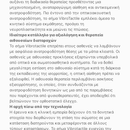
αυξάνει τη διαδικασία θεραπείας προσθέτοντας μια
μηχανοποιημένη, αναπαραγώγιμη αίσθηση και αντικειμενική
ανατροφοδότηση. Πιο έντονο από την οπτικοακουστική
ανατροφοδότηση, το σήμα VibroTactile εμπλέκει άμεσα το
κινητικό σύστημα εκμάθησης, προάγει τη
νευροπλαστικότητα και μειώνει τις πτώσεις.
Ιδιαίτερα κατάλληλο για αξιολόγηση και θεραπεία
αιθουσαίων διαταραχών
Το σήμα Vibrotactile επιτρέπει στους ασθενείς να λαμβάνουν
με ασφάλεια ανατροφοδότηση θέσης με τα μάτια κλειστά. Οι
ασθενείς με αιθουσαίες προκλήσεις εξαρτώνται υπερβολικά
από οπτικά και σωματοαισθητικά συστήματα. Για να δοθεί
μεγαλύτερη εστίαση στο αιθουσαίο σύστημα κατά τη διάρκεια
της εκπαίδευσης της ισορροπίας, η οπτική αίσθηση πρέπει να
εξαλειφθεί. Η αιθουσαία θεραπεία περιλαμβάνει ασκήσεις
εξισορρόπησης, οι οποίες, όταν συνδυάζονται με
ανατροφοδότηση δονητικών ως μια από τις παρεμβάσεις
που παρέχονται από φυσιοθεραπευτές, έχει αποδειχθεί ότι
βελτιώνουν τον ορθοστατικό έλεγχο.
Η αρχή πίσω από την τεχνολογία
Η έρευνα και η κλινική εμπειρία δείχνουν ότι τα δονητικά
στοιχεία που διορθώνουν τη στάση του σώματος σε μια
κατάσταση διατηρούνται και μεταφέρονται σε άλλους
τύπους καταστάσεων. Το σήμα Vibrotactile ενισχύει την