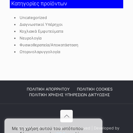
Κατηγορίες προϊόντων
Uncategorized
Διαγνωστικοί Υπέρηχοι
Κοχλιακά Εμφυτεύματα
Νευρολογία
Φυσικοθεραπεία/Αποκατάσταση
Ωτορινολαρυγγολογία
ΠΟΛΙΤΙΚΗ ΑΠΟΡΡΗΤΟΥ
ΠΟΛΙΤΙΚΗ COOKIES
ΠΟΛΙΤΙΚΗ ΧΡΗΣΗΣ ΥΠΗΡΕΣΙΩΝ ΔΙΚΤΥΩΣΗΣ
2026 DAMPLAID Α.Ε. All Rights Reserved | Developed by
Με τη χρήση αυτού του ιστότοπου