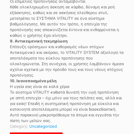
Οι επιμελείς προπονήσεις ανταμείβονται
Κάθε ολοκληρωμένη άσκηση σε κάρδιο, δύναμη και ροή
εξάσκησης, καθώς και σε ασκήσεις ελεύθερου στυλ,
μετατρέπει το ΣΥΣΤΗΜΑ VITALITY σε ένα σύστημα
βαθμολόγησης. Με αυτόν τον τρόπο, η επιτυχία της
προπόνησής σας απεικονίζεται έντονα και ενθαρρύνεται η
καθώς ο χρήστης έχει κίνητρο.
9. Αντικειμενική τεκμηρίωση
Επίτευξη ορόσημων και καθορισμός νέων στόχων
Αντικειμενικό και ακέραιο, το VITALITY SYSTEM αξιολογεί τα
αποτελέσματα του κύκλου προπόνησης που
ολοκληρώνεται. Στη συνέχεια, οι χρήστες λαμβάνουν άμεσα
σχόλια σχετικά με την πρόοδό τους και τους νέους στόχους
προπόνησης.
10. Ικανοποιημένα μέλη
Η υγεία σας είναι σε καλά χέρια
Το σύστημα VITALITY καθιστά δυνατή την υγιή προπόνηση
με απτή επιτυχία – όχι μόνο για τους πελάτες σας, αλλά και
για εσάς! Επειδή η συστηματική προπόνηση με εύκολα και
κατανοητά αποτελέσματα μπορεί να είναι διασκεδαστική.
Αυτό παρακινεί μακροπρόθεσμα τα άτομα και εγγυάται την
πίστη των μελών σας.
Category:
Uncategorized