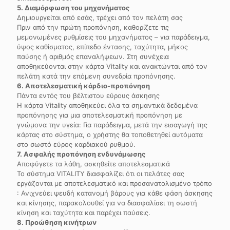
5. Διαμόρφωση του μηχανήματος
Δημιουργείται από εσάς, τρέχει από τον πελάτη σας
Πριν από την πρώτη προπόνηση, καθορίζετε τις
μεμονωμένες ρυθμίσεις του μηχανήματος – για παράδειγμα,
ύψος καθίσματος, επίπεδο έντασης, ταχύτητα, μήκος
παύσης ή αριθμός επαναλήψεων. Στη συνέχεια
αποθηκεύονται στην κάρτα Vitality και ανακτώνται από τον
πελάτη κατά την επόμενη συνεδρία προπόνησης.
6. Αποτελεσματική κάρδιο-προπόνηση
Πάντα εντός του βέλτιστου εύρους άσκησης
Η κάρτα Vitality αποθηκεύει όλα τα σημαντικά δεδομένα
προπόνησης για μια αποτελεσματική προπόνηση με
γνώμονα την υγεία: Για παράδειγμα, μετά την εισαγωγή της
κάρτας στο σύστημα, ο χρήστης θα τοποθετηθεί αυτόματα
στο σωστό εύρος καρδιακού ρυθμού.
7. Ασφαλής προπόνηση ενδυνάμωσης
Αποφύγετε τα λάθη, ασκηθείτε αποτελεσματικά
Το σύστημα VITALITY διασφαλίζει ότι οι πελάτες σας
εργάζονται με αποτελεσματικό και προσανατολισμένο τρόπο
: Ανιχνεύει ψευδή κατανομή βάρους για κάθε φάση άσκησης
και κίνησης, παρακολουθεί για να διασφαλίσει τη σωστή
κίνηση και ταχύτητα και παρέχει παύσεις.
8. Προώθηση κινήτρων