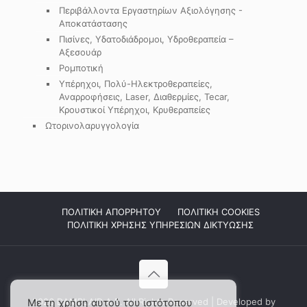
Περιβάλλοντα Εργαστηρίων Αξιολόγησης -
Αποκατάστασης
Πισίνες, Υδατοδιάδρομοι, Υδροθεραπεία –
Αξεσουάρ
Ρομποτική
Υπέρηχοι, Πολύ-Ηλεκτροθεραπείες,
Αναρροφήσεις, Laser, Διαθερμίες, Tecar,
Κρουστικοί Υπέρηχοι, Κρυθεραπείες
Ωτορινολαρυγγολογία
ΠΟΛΙΤΙΚΗ ΑΠΟΡΡΗΤΟΥ
ΠΟΛΙΤΙΚΗ COOKIES
ΠΟΛΙΤΙΚΗ ΧΡΗΣΗΣ ΥΠΗΡΕΣΙΩΝ ΔΙΚΤΥΩΣΗΣ
2026 DAMPLAID Α.Ε. All Rights Reserved | Developed by
Με τη χρήση αυτού του ιστότοπου