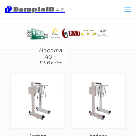
Hocoma
AG -
Ελβετία