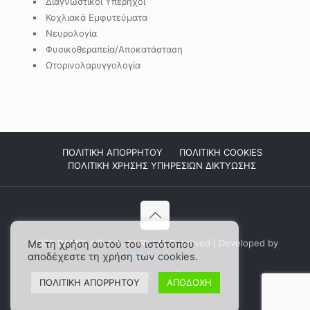
Διαγνωστικοί Υπέρηχοι
Κοχλιακά Εμφυτεύματα
Νευρολογία
Φυσικοθεραπεία/Αποκατάσταση
Ωτορινολαρυγγολογία
ΠΟΛΙΤΙΚΗ ΑΠΟΡΡΗΤΟΥ
ΠΟΛΙΤΙΚΗ COOKIES
ΠΟΛΙΤΙΚΗ ΧΡΗΣΗΣ ΥΠΗΡΕΣΙΩΝ ΔΙΚΤΥΩΣΗΣ
2026 DAMPLAID Α.Ε. All Rights Reserved | Developed by
Με τη χρήση αυτού του ιστότοπου
αποδέχεστε τη χρήση των cookies.
WP Experts
ΠΟΛΙΤΙΚΗ ΑΠΟΡΡΗΤΟΥ
ΑΠΟΔΟΧΗ