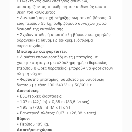
• Ηλεκτρικός ανελκυστήρας ασθενών,
υποστηρίζοντας τη ρύθμιση του ασθενούς από τη
θέση του καθίσματος
• Δυναμική περιοχή στήριξης σωματικού βάρους: 0
έως περίπου 55 kg, ρυθμιζόμενο συνεχώς χωρίς
διακοπή της εκπαίδευσης
• Σχεδόν σταθερή υποστήριξη βάρους και χαμηλές
αδρανειακές δυνάμεις (εκκρεμεί δίπλωμα
ευρεσιτεχνίας)
Μπαταρίες και φορτιστές:
• Διαθέτει επαναφορτιζόμενες μπαταρίες με
χωρητικότητα για μια ολόκληρη ημέρα θεραπείας
(περίπου 8 ώρες θεραπείας) μπορούν να φορτιστούν
όλη τη νύχτα
• Φορτιστής μπαταρίας, συμβατός με συνδέσεις
δικτύου με τάση 100-240 V ~ / 50/60 Hz
Διαστάσεις:
• Εξωτερικές διαστάσεις:
– 1,07 m (42,1 in) x 0,85 m (33,5 ίντσες)
– 1,95 m (76,8 in) [Μ x Π x Υ]
• Εσωτερικό πλάτος: 0,67 μ. (26,38 ίντσες)
Βάρος:
• Περίπου 185 Kg.
Απαιτήσεις χώρου: