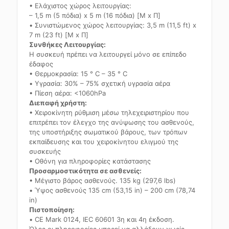
• Ελάχιστος χώρος λειτουργίας:
– 1,5 m (5 πόδια) x 5 m (16 πόδια) [Μ x Π]
• Συνιστώμενος χώρος λειτουργίας: 3,5 m (11,5 ft) x
7 m (23 ft) [M x Π]
Συνθήκες Λειτουργίας:
Η συσκευή πρέπει να λειτουργεί μόνο σε επίπεδο
έδαφος
• Θερμοκρασία: 15 ° C – 35 ° C
• Υγρασία: 30% – 75% σχετική υγρασία αέρα
• Πίεση αέρα: <1060hPa
Διεπαφή χρήστη:
• Χειροκίνητη ρύθμιση μέσω τηλεχειριστηρίου που
επιτρέπει τον έλεγχο της ανύψωσης του ασθενούς,
της υποστήριξης σωματικού βάρους, των τρόπων
εκπαίδευσης και του χειροκίνητου ελιγμού της
συσκευής
• Οθόνη για πληροφορίες κατάστασης
Προσαρμοστικότητα σε ασθενείς:
• Μέγιστο βάρος ασθενούς. 135 kg (297,6 lbs)
• Ύψος ασθενούς 135 cm (53,15 in) – 200 cm (78,74
in)
Πιστοποίηση:
• CE Mark 0124, IEC 60601 3η και 4η έκδοση.
Όλες οι πληροφορίες μπορεί να αλλάξουν χωρίς