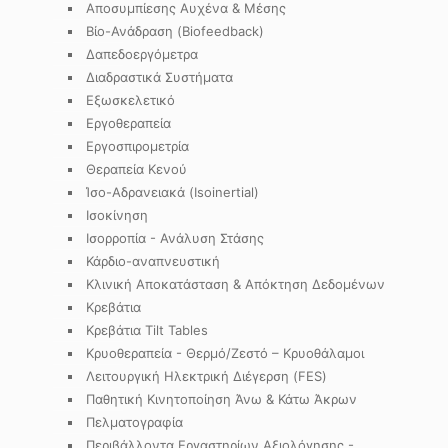
Αποσυμπίεσης Αυχένα & Μέσης
Βίο-Ανάδραση (Biofeedback)
Δαπεδοεργόμετρα
Διαδραστικά Συστήματα
Εξωσκελετικό
Εργοθεραπεία
Εργοσπιρομετρία
Θεραπεία Κενού
Ίσο-Αδρανειακά (Isoinertial)
Ισοκίνηση
Ισορροπία - Ανάλυση Στάσης
Κάρδιο-αναπνευστική
Κλινική Αποκατάσταση & Απόκτηση Δεδομένων
Κρεβάτια
Κρεβάτια Tilt Tables
Κρυοθεραπεία - Θερμό/Ζεστό – Κρυοθάλαμοι
Λειτουργική Ηλεκτρική Διέγερση (FES)
Παθητική Κινητοποίηση Άνω & Κάτω Άκρων
Πελματογραφία
Περιβάλλοντα Εργαστηρίων Αξιολόγησης -