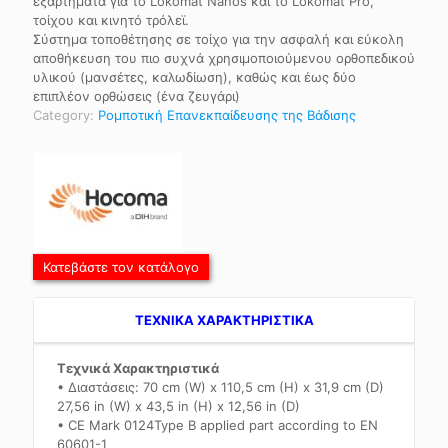
εξαρτήματα για το Lokomat Nanos και το Lokomat Pro,
τοίχου και κινητό τρόλεϊ.
Σύστημα τοποθέτησης σε τοίχο για την ασφαλή και εύκολη
αποθήκευση του πιο συχνά χρησιμοποιούμενου ορθοπεδικού
υλικού (μανσέτες, καλωδίωση), καθώς και έως δύο
επιπλέον ορθώσεις (ένα ζευγάρι)
Category:
Ρομποτική Επανεκπαίδευσης της Βάδισης
Κατεβάστε τον κατάλογο
TEXNIKA ΧΑΡΑΚΤΗΡΙΣΤΙΚΑ
Τεχνικά Χαρακτηριστικά
• Διαστάσεις: 70 cm (W) x 110,5 cm (H) x 31,9 cm (D)
27,56 in (W) x 43,5 in (H) x 12,56 in (D)
• CE Mark 0124Type B applied part according to EN
60601-1